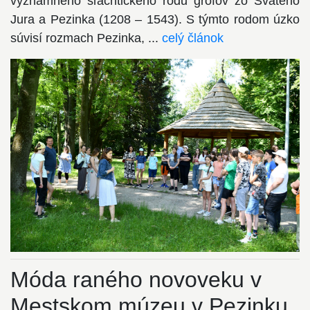
významného šľachtického rodu grófov zo Svätého
Jura a Pezinka (1208 – 1543). S týmto rodom úzko
súvisí rozmach Pezinka, ...
celý článok
Móda raného novoveku v
Mestskom múzeu v Pezinku