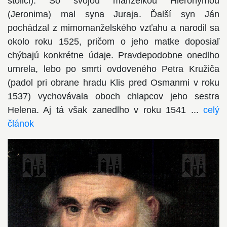
stolici). So svojou manželkou Hieronymou
(Jeronima) mal syna Juraja. Ďalší syn Ján
pochádzal z mimomanželského vzťahu a narodil sa
okolo roku 1525, pričom o jeho matke doposiaľ
chýbajú konkrétne údaje. Pravdepodobne onedlho
umrela, lebo po smrti ovdoveného Petra Kružiča
(padol pri obrane hradu Klis pred Osmanmi v roku
1537) vychovávala oboch chlapcov jeho sestra
Helena. Aj tá však zanedlho v roku 1541 ...
celý
článok