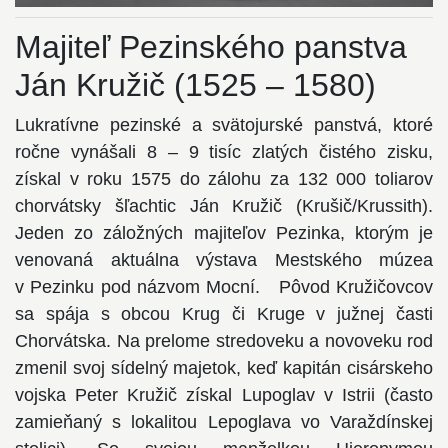
Majiteľ Pezinského panstva
Ján Kružič (1525 – 1580)
Lukratívne pezinské a svätojurské panstvá, ktoré
ročne vynášali 8 – 9 tisíc zlatých čistého zisku,
získal v roku 1575 do zálohu za 132 000 toliarov
chorvátsky šľachtic Ján Kružič (Krušič/Krussith).
Jeden zo záložných majiteľov Pezinka, ktorým je
venovaná aktuálna výstava Mestského múzea
v Pezinku pod názvom Mocní. Pôvod Kružičovcov
sa spája s obcou Krug či Kruge v južnej časti
Chorvátska. Na prelome stredoveku a novoveku rod
zmenil svoj sídelný majetok, keď kapitán cisárskeho
vojska Peter Kružič získal Lupoglav v Istrii (často
zamieňaný s lokalitou Lepoglava vo Varaždínskej