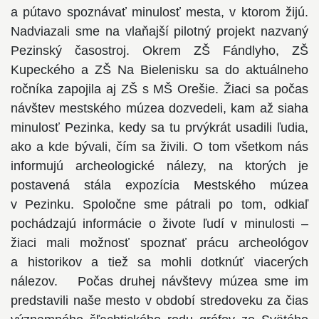
a pútavo spoznávať minulosť mesta, v ktorom žijú.
Nadviazali sme na vlaňajší pilotný projekt nazvaný
Pezinský časostroj. Okrem ZŠ Fándlyho, ZŠ
Kupeckého a ZŠ Na Bielenisku sa do aktuálneho
ročníka zapojila aj ZŠ s MŠ Orešie. Žiaci sa počas
návštev mestského múzea dozvedeli, kam až siaha
minulosť Pezinka, kedy sa tu prvýkrát usadili ľudia,
ako a kde bývali, čím sa živili. O tom všetkom nás
informujú archeologické nálezy, na ktorých je
postavená stála expozícia Mestského múzea
v Pezinku. Spoločne sme pátrali po tom, odkiaľ
pochádzajú informácie o živote ľudí v minulosti –
žiaci mali možnosť spoznať prácu archeológov
a historikov a tiež sa mohli dotknúť viacerých
nálezov. Počas druhej návštevy múzea sme im
predstavili naše mesto v období stredoveku za čias