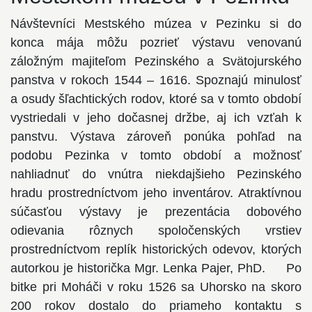
Návštevníci Mestského múzea v Pezinku si do
konca mája môžu pozrieť výstavu venovanú
záložným majiteľom Pezinského a Svätojurského
panstva v rokoch 1544 – 1616. Spoznajú minulosť
a osudy šľachtických rodov, ktoré sa v tomto období
vystriedali v jeho dočasnej držbe, aj ich vzťah k
panstvu. Výstava zároveň ponúka pohľad na
podobu Pezinka v tomto období a možnosť
nahliadnuť do vnútra niekdajšieho Pezinského
hradu prostredníctvom jeho inventárov. Atraktívnou
súčasťou výstavy je prezentácia dobového
odievania rôznych spoločenských vrstiev
prostredníctvom replík historických odevov, ktorých
autorkou je historička Mgr. Lenka Pajer, PhD. Po
bitke pri Moháči v roku 1526 sa Uhorsko na skoro
200 rokov dostalo do priameho kontaktu s