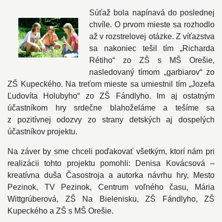
Súťaž bola napínavá do poslednej
chvíle. O prvom mieste sa rozhodlo
až v rozstrelovej otázke. Z víťazstva
sa nakoniec tešil tím „Richarda
Rétiho“ zo ZŠ s MŠ Orešie,
nasledovaný tímom „garbiarov“ zo
ZŠ Kupeckého. Na treťom mieste sa umiestnil tím „Jozefa
Ľudovíta Holubyho“ zo ZŠ Fándlyho. Im aj ostatným
účastníkom hry srdečne blahoželáme a tešíme sa
z pozitívnej odozvy zo strany detských aj dospelých
účastníkov projektu.
Na záver by sme chceli poďakovať všetkým, ktorí nám pri
realizácii tohto projektu pomohli: Denisa Kovácsová –
kreatívna duša Časostroja a autorka návrhu hry, Mesto
Pezinok, TV Pezinok, Centrum voľného času, Mária
Wittgrúberová, ZŠ Na Bielenisku, ZŠ Fándlyho, ZŠ
Kupeckého a ZŠ s MŠ Orešie.