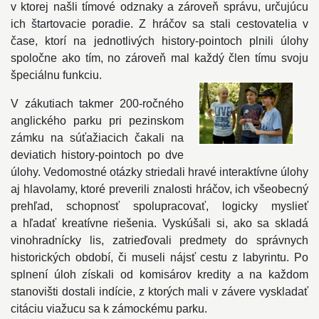
v ktorej našli tímové odznaky a zároveň správu, určujúcu
ich štartovacie poradie. Z hráčov sa stali cestovatelia v
čase, ktorí na jednotlivých history-pointoch plnili úlohy
spoločne ako tím, no zároveň mal každý člen tímu svoju
špeciálnu funkciu.
V zákutiach takmer 200-ročného
anglického parku pri pezinskom
zámku na súťažiacich čakali na
deviatich history-pointoch po dve
úlohy. Vedomostné otázky striedali hravé interaktívne úlohy
aj hlavolamy, ktoré preverili znalosti hráčov, ich všeobecný
prehľad, schopnosť spolupracovať, logicky myslieť
a hľadať kreatívne riešenia. Vyskúšali si, ako sa skladá
vinohradnícky lis, zatrieďovali predmety do správnych
historických období, či museli nájsť cestu z labyrintu. Po
splnení úloh získali od komisárov kredity a na každom
stanovišti dostali indície, z ktorých mali v závere vyskladať
citáciu viažucu sa k zámockému parku.