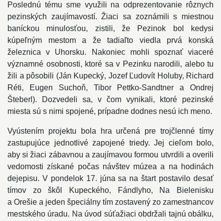
Poslednú tému sme využili na odprezentovanie rôznych
pezinských zaujímavostí. Žiaci sa zoznámili s miestnou
baníckou minulosťou, zistili, že Pezinok bol kedysi
kúpeľným mestom a že tadiaľto viedla prvá konská
železnica v Uhorsku. Nakoniec mohli spoznať viaceré
významné osobnosti, ktoré sa v Pezinku narodili, alebo tu
žili a pôsobili (Ján Kupecký, Jozef Ľudovít Holuby, Richard
Réti, Eugen Suchoň, Tibor Pettko-Sandtner a Ondrej
Šteberl). Dozvedeli sa, v čom vynikali, ktoré pezinské
miesta sú s nimi spojené, prípadne dodnes nesú ich meno.
Vyústením projektu bola hra určená pre trojčlenné tímy
zastupujúce jednotlivé zapojené triedy. Jej cieľom bolo,
aby si žiaci zábavnou a zaujímavou formou utvrdili a overili
vedomosti získané počas návštev múzea a na hodinách
dejepisu. V pondelok 17. júna sa na štart postavilo desať
tímov zo škôl Kupeckého, Fándlyho, Na Bielenisku
a Orešie a jeden špeciálny tím zostavený zo zamestnancov
mestského úradu. Na úvod súťažiaci obdržali tajnú obálku,