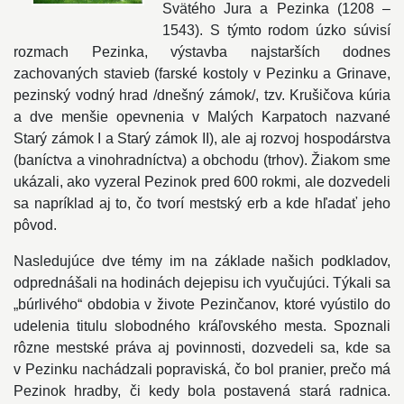
Svätého Jura a Pezinka (1208 –
1543). S týmto rodom úzko súvisí
rozmach Pezinka, výstavba najstarších dodnes
zachovaných stavieb (farské kostoly v Pezinku a Grinave,
pezinský vodný hrad /dnešný zámok/, tzv. Krušičova kúria
a dve menšie opevnenia v Malých Karpatoch nazvané
Starý zámok I a Starý zámok II), ale aj rozvoj hospodárstva
(baníctva a vinohradníctva) a obchodu (trhov). Žiakom sme
ukázali, ako vyzeral Pezinok pred 600 rokmi, ale dozvedeli
sa napríklad aj to, čo tvorí mestský erb a kde hľadať jeho
pôvod.
Nasledujúce dve témy im na základe našich podkladov,
odprednášali na hodinách dejepisu ich vyučujúci. Týkali sa
„búrlivého“ obdobia v živote Pezinčanov, ktoré vyústilo do
udelenia titulu slobodného kráľovského mesta. Spoznali
rôzne mestské práva aj povinnosti, dozvedeli sa, kde sa
v Pezinku nachádzali popraviská, čo bol pranier, prečo má
Pezinok hradby, či kedy bola postavená stará radnica.