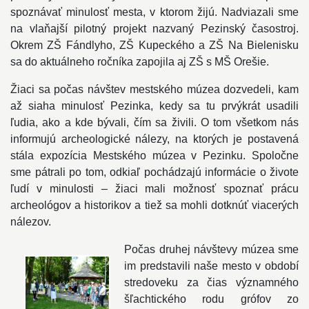
spoznávať minulosť mesta, v ktorom žijú. Nadviazali sme
na vlaňajší pilotný projekt nazvaný Pezinský časostroj.
Okrem ZŠ Fándlyho, ZŠ Kupeckého a ZŠ Na Bielenisku
sa do aktuálneho ročníka zapojila aj ZŠ s MŠ Orešie.
Žiaci sa počas návštev mestského múzea dozvedeli, kam
až siaha minulosť Pezinka, kedy sa tu prvýkrát usadili
ľudia, ako a kde bývali, čím sa živili. O tom všetkom nás
informujú archeologické nálezy, na ktorých je postavená
stála expozícia Mestského múzea v Pezinku. Spoločne
sme pátrali po tom, odkiaľ pochádzajú informácie o živote
ľudí v minulosti – žiaci mali možnosť spoznať prácu
archeológov a historikov a tiež sa mohli dotknúť viacerých
nálezov.
Počas druhej návštevy múzea sme
im predstavili naše mesto v období
stredoveku za čias významného
šľachtického rodu grófov zo