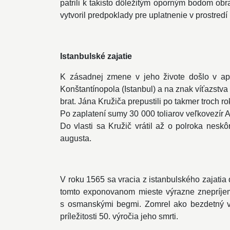
patrili k takisto dôležitým oporným bodom obr
vytvoril predpoklady pre uplatnenie v prostredí 
Istanbulské zajatie
K zásadnej zmene v jeho živote došlo v apr
Konštantínopola (Istanbul) a na znak víťazstva 
brat. Jána Kružiča prepustili po takmer troch 
Po zaplatení sumy 30 000 toliarov veľkovezír A
Do vlasti sa Kružič vrátil až o polroka nesk
augusta.
V roku 1565 sa vracia z istanbulského zajatia
tomto exponovanom mieste výrazne znepríjem
s osmanskými begmi. Zomrel ako bezdetný v 
príležitosti 50. výročia jeho smrti.