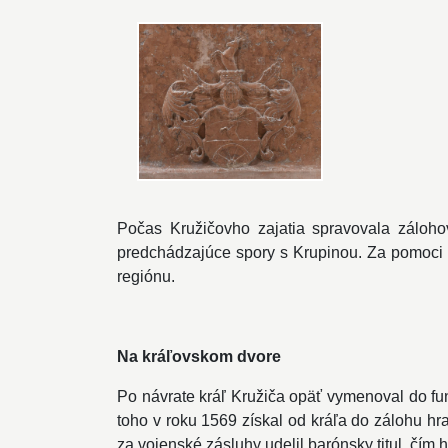
Počas Kružičovho zajatia spravovala záloho
predchádzajúce spory s Krupinou. Za pomoci 
regiónu.
Na kráľovskom dvore
Po návrate kráľ Kružiča opäť vymenoval do fu
toho v roku 1569 získal od kráľa do zálohu hr
za vojenské zásluhy udelil barónsky titul, čím 