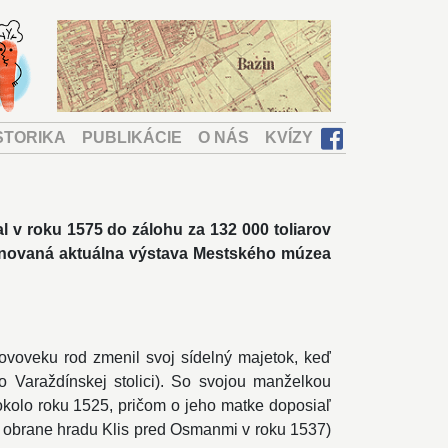
STORIKA
PUBLIKÁCIE
O NÁS
KVÍZY
kal v roku 1575 do zálohu za 132 000 toliarov
 venovaná aktuálna výstava Mestského múzea
ovoveku rod zmenil svoj sídelný majetok, keď
vo Varaždínskej stolici). So svojou manželkou
kolo roku 1525, pričom o jeho matke doposiaľ
i obrane hradu Klis pred Osmanmi v roku 1537)