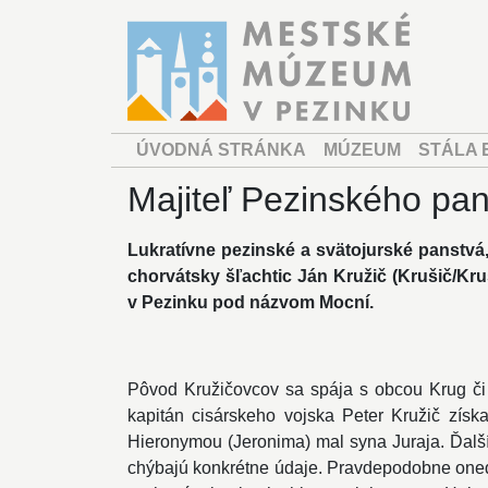
ÚVODNÁ STRÁNKA
MÚZEUM
STÁLA 
Majiteľ Pezinského pan
Lukratívne pezinské a svätojurské panstvá,
chorvátsky šľachtic Ján Kružič (Krušič/Kr
v Pezinku pod názvom Mocní.
Pôvod Kružičovcov sa spája s obcou Krug či 
kapitán cisárskeho vojska Peter Kružič získa
Hieronymou (Jeronima) mal syna Juraja. Ďalš
chýbajú konkrétne údaje. Pravdepodobne onedl