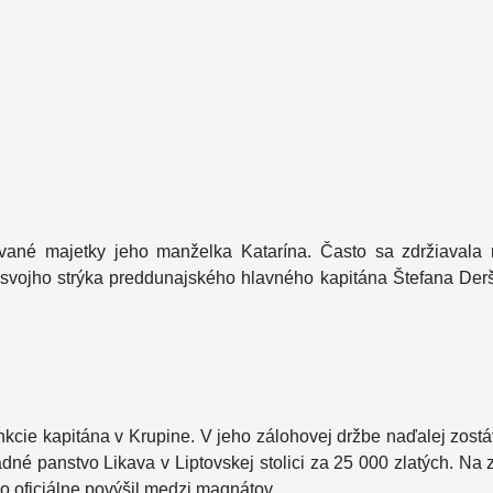
vané majetky jeho manželka Katarína. Často sa zdržiavala 
svojho strýka preddunajského hlavného kapitána Štefana Derš
nkcie kapitána v Krupine. V jeho zálohovej držbe naďalej zos
adné panstvo Likava v Liptovskej stolici za 25 000 zlatých. Na
ho oficiálne povýšil medzi magnátov.