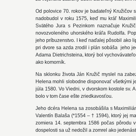
Od polovice 70. rokov je badateľný Kružičov
nadobudol v roku 1575, keď mu kráľ Maximiliá
Svätého Jura s Pezinkom naznačuje Kružičov
novozvoleného uhorského kráľa Rudolfa. Pop
jeho príbuzenstvo. I keď naďalej pôsobil ako 
pri dvore sa azda zrodil i plán sobáša jeho 
Adama Dietrichsteina, ktorý bol vychovávateľo
ako komorník.
Na sklonku života Ján Kružič myslel na zabe
Helena mohli slobodne disponovať všetkými jeh
júla 1580. Vo Viedni, v dvorskom kostole sv. 
bolo v tom čase ešte zriedkavosťou.
Jeho dcéra Helena sa zosobášila s Maximiliáno
Valentín Balaša (*1554 – † 1594), ktorý jej 
zomiera 14. septembra 1586 počas pôrodu v P
dospelosti sa už nedožil a zomrel ako jedenás