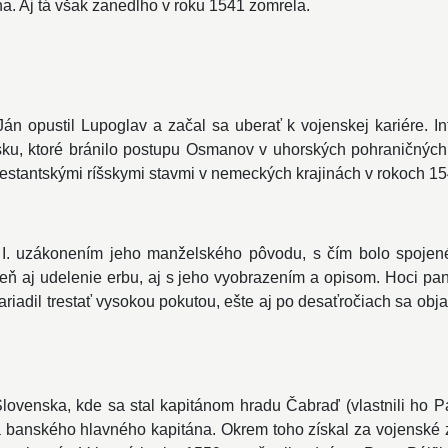
a. Aj tá však zanedlho v roku 1541 zomrela.
án opustil Lupoglav a začal sa uberať k vojenskej kariére. 
sku, ktoré bránilo postupu Osmanov v uhorských pohraničných o
stantskými ríšskymi stavmi v nemeckých krajinách v rokoch 15
 I. uzákonením jeho manželského pôvodu, s čím bolo spojené 
veň aj udelenie erbu, aj s jeho vyobrazením a opisom. Hoci p
riadil trestať vysokou pokutou, ešte aj po desaťročiach sa ob
venska, kde sa stal kapitánom hradu Čabraď (vlastnili ho Pá
a banského hlavného kapitána. Okrem toho získal za vojenské 