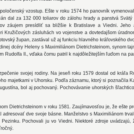
 spoločenský vzostup. Ešte v roku 1574 ho panovník vymenoval
n dal za 132 000 toliarov do zálohu hrady a panstvá Svätý Ju
 záujem presídliť sa bližšie k Bratislave a Viedni. Jeho
ri Kružičových zásluhách vo vojenstve a dovtedajšom úrad
liptovský župan, zastával už aj funkciu hlavného kráľovského d
jedinej dcéry Heleny s Maximiliánom Dietrichsteinom, synom ta
m Rudolfa II., vďaka čomu patril k najdôležitejším ľuďom na p
zpečenie svojej rodiny. Na jeseň roku 1579 dostal od kráľa R
o majetkami v Uhorsku. Podľa záznamu, ktorý si poznačila Kat
Augustína, bol aj pochovaný. Pochovávanie uhorských šľachtic
m Dietrichsteinom v roku 1581. Zaujímavosťou je, že ešte pre
mal adresovať dve svoje básne. Manželstvo s Maximiliánom trva
ezinku. Pochovali ju vo Viedni. Niektoré zdroje uvádzajú, 
ťročný.