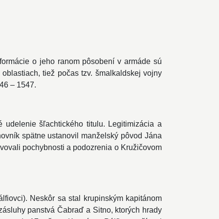
Informácie o jeho ranom pôsobení v armáde sú
blastiach, tiež počas tzv. šmalkaldskej vojny
46 – 1547.
udelenie šľachtického titulu. Legitimizácia a
anovník spätne ustanovil manželský pôvod Jána
javovali pochybnosti a podozrenia o Kružičovom
lfiovci). Neskôr sa stal krupinským kapitánom
zásluhy panstvá Čabraď a Sitno, ktorých hrady