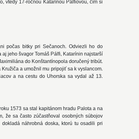
o, vtedy 17-ročnou Katarínou Pálfiovou, čím si
ni počas bitky pri Sečanoch. Odviezli ho do
 aj jeho švagor Tomáš Pálfi, Katarínin najstarší
Maximiliána do Konštantínopola doručený tribút.
a Kružiča a umožnil mu pripojiť sa k vyslancom.
esiacov a na cestu do Uhorska sa vydal až 13.
 roku 1573 sa stal kapitánom hradu Palota a na
m, že sa často zúčastňoval osobných súbojov
okladá náhrobná doska, ktorú tu osadili pri