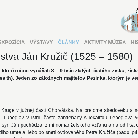
EXPOZÍCIA
VÝSTAVY
ČLÁNKY
AKTIVITY MÚZEA
HI
stva Ján Kružič (1525 – 1580)
 ktoré ročne vynášali 8
–
9 tisíc zlatých čistého zisku, zís
ussith). Jeden zo záložných majiteľov Pezinka, ktorým je
Kruge v južnej časti Chorvátska. Na prelome stredoveku a n
l Lupoglav v Istrii (často zamieňaný s lokalitou Lepoglava 
í syn Ján pochádzal z mimomanželského vzťahu a narodil sa o
ho umrela, lebo po smrti ovdoveného Petra Kružiča (padol pr