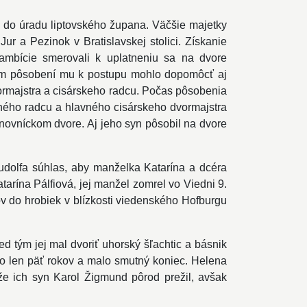
 do úradu liptovského župana. Väčšie majetky
r a Pezinok v Bratislavskej stolici. Získanie
 ambície smerovali k uplatneniu sa na dvore
nom pôsobení mu k postupu mohlo dopomôcť aj
vormajstra a cisárskeho radcu. Počas pôsobenia
jného radcu a hlavného cisárskeho dvormajstra
anovníckom dvore. Aj jeho syn pôsobil na dvore
udolfa súhlas, aby manželka Katarína a dcéra
arína Pálfiová, jej manžel zomrel vo Viedni 9.
ov do hrobiek v blízkosti viedenského Hofburgu
d tým jej mal dvoriť uhorský šľachtic a básnik
lo len päť rokov a malo smutný koniec. Helena
že ich syn Karol Žigmund pôrod prežil, avšak