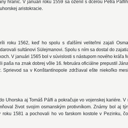
any hraníc. V januári roku 1559 sa oženil s dcérou Petra Pálfih
uhorskej aristokracie.
íli roku 1562, keď ho spolu s ďalšími veliteľmi zajali Osma
darovali sultánovi Sülejmanovi. Spolu s ním sa dostal do zajatia
rokoch. V januári 1565 bol v súvislosti s nástupom nového kráľa 
li paša na znak dobrej vôle 16. februára oficiálne prepustil Ján
ôr. Sprievod sa v Konštantínopole zdržiaval ešte niekoľko m
 do Uhorska aj Tomáš Pálfi a pokračuje vo vojenskej kariére. V
ňoval život svojim osmanským protivníkom. Známy bol aj tý
roku 1581 a pochovali ho vo farskom kostole v Pezinku, čo d