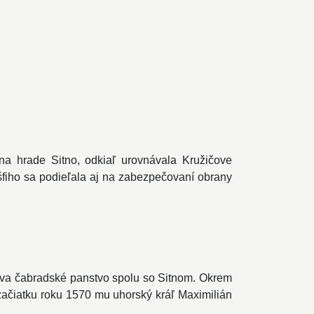
na hrade Sitno, odkiaľ urovnávala Kružičove
fiho sa podieľala aj na zabezpečovaní obrany
táva čabradské panstvo spolu so Sitnom. Okrem
 začiatku roku 1570 mu uhorský kráľ Maximilián