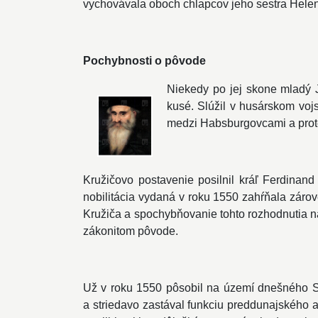
vychovávala oboch chlapcov jeho sestra Helen
Pochybnosti o pôvode
Niekedy po jej skone mladý J
kusé. Slúžil v husárskom voj
medzi Habsburgovcami a prote
Kružičovo postavenie posilnil kráľ Ferdinand
nobilitácia vydaná v roku 1550 zahŕňala záro
Kružiča a spochybňovanie tohto rozhodnutia na
zákonitom pôvode.
Už v roku 1550 pôsobil na území dnešného Slo
a striedavo zastával funkciu preddunajského 