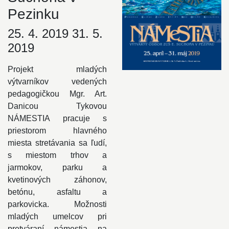
Pezinku
25. 4. 2019 31. 5.
2019
Projekt mladých
výtvarníkov vedených
pedagogičkou Mgr. Art.
Danicou Tykovou
NÁMESTIA pracuje s
priestorom hlavného
miesta stretávania sa ľudí,
s miestom trhov a
jarmokov, parku a
kvetinových záhonov,
betónu, asfaltu a
parkovicka. Možnosti
mladých umelcov pri
pretváraní námestia na