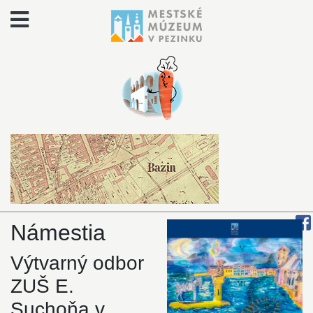
Námestia
Výtvarný odbor
ZUŠ E.
Suchoňa v