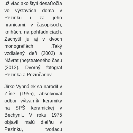
už viac ako štyri desaťročia
vo výstavách doma v
Pezinku i za jeho
hranicami, v časopisoch,
knihách, na pohľadniciach.
Zachytil ju aj v dvoch
monografiách „Taký
vzdialený deň (2002) a
Návrat (ne)strateného času
(2012). Dvorný fotograf
Pezinka a Pezinčanov.
Jirko Vyhnálek sa narodil v
Zlíne (1955), absolvoval
odbor výtvarník keramiky
na SPŠ keramickej v
Bechyni,. V roku 1975
objavil malú dielňu v
Pezinku, tvoriacu