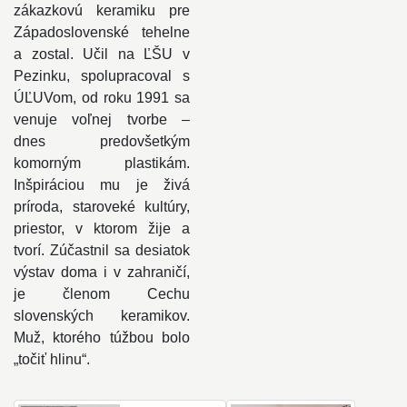
zákazkovú keramiku pre
Západoslovenské tehelne
a zostal. Učil na ĽŠU v
Pezinku, spolupracoval s
ÚĽUVom, od roku 1991 sa
venuje voľnej tvorbe –
dnes predovšetkým
komorným plastikám.
Inšpiráciou mu je živá
príroda, staroveké kultúry,
priestor, v ktorom žije a
tvorí. Zúčastnil sa desiatok
výstav doma i v zahraničí,
je členom Cechu
slovenských keramikov.
Muž, ktorého túžbou bolo
„točiť hlinu“.