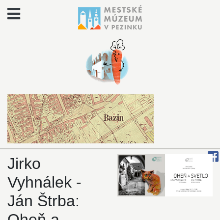
Jirko
Vyhnálek -
Ján Štrba:
Oheň a