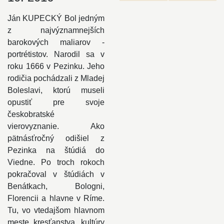
Ján KUPECKÝ Bol jedným
z najvýznamnejších
barokových maliarov -
portrétistov. Narodil sa v
roku 1666 v Pezinku. Jeho
rodičia pochádzali z Mladej
Boleslavi, ktorú museli
opustiť pre svoje
českobratské
vierovyznanie. Ako
pätnásťročný odišiel z
Pezinka na štúdiá do
Viedne. Po troch rokoch
pokračoval v štúdiách v
Benátkach, Bologni,
Florencii a hlavne v Ríme.
Tu, vo vtedajšom hlavnom
meste kresťanstva, kultúry