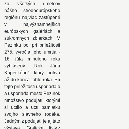
zo všetkých umelcov
nášho stredoeurópskeho
regiónu najviac zastúpené
v najvýznamnejších
európskych galériách a
súkromných zbierkach. V
Pezinku bol pri príležitosti
275. výročia jeho úmrtia -
16. júla minulého roku
vyhlásený „Rok Jána
Kupeckého“, ktorý potrvá
až do konca tohto roka. Pri
tejto príležitosti usporiadalo
a usporiada mesto Pezinok
množstvo podujatí, ktorými
si uctilo a uctí pamiatku
svojho slávneho rodáka.
Jedným z podujatí je aj táto
výstava. Grafické listy,z