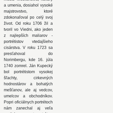
a umenia, dosiahol vysoké
majstrovstvo, ktoré
zdokonaľoval po celý svoj
život. Od roku 1706 žil a
tvoril vo Viedni, ako jeden
z najlepších maliarov -
portrétistov vtedajšieho
cisárstva. V roku 1723 sa
presťahoval do
Norimbergu, kde 16. júla
1740 zomrel. Ján Kupecký
bol portrétistom vysokej
šľachty, cirkevných
hodnostárov a bohatých
mešťanov, ale aj vedcov,
umelcov a obchodníkov.
Popri oficiálnych portrétoch
nám zanechal aj veľa