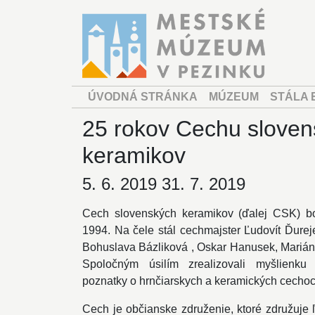
ÚVODNÁ STRÁNKA
MÚZEUM
STÁLA 
25 rokov Cechu slove
keramikov
5. 6. 2019 31. 7. 2019
Cech slovenských keramikov (ďalej CSK) bo
1994. Na čele stál cechmajster Ľudovít Ďurej
Bohuslava Bázliková , Oskar Hanusek, Marián 
Spoločným úsilím zrealizovali myšlienku
poznatky o hrnčiarskych a keramických cechoc
Cech je občianske združenie, ktoré združuje 