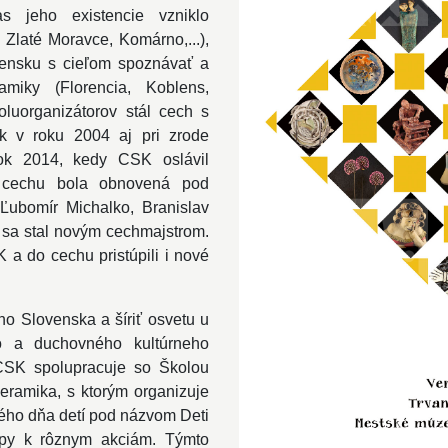
 jeho existencie vzniklo
 Zlaté Moravce, Komárno,...),
vensku s cieľom spoznávať a
miky (Florencia, Koblens,
luorganizátorov stál cech s
 v roku 2004 aj pri zrode
ok 2014, kedy CSK oslávil
ť cechu bola obnovená pod
Ľubomír Michalko, Branislav
 sa stal novým cechmajstrom.
 a do cechu pristúpili i nové
o Slovenska a šíriť osvetu u
ho a duchovného kultúrneho
 CSK spolupracuje so Školou
keramika, s ktorým organizuje
ného dňa detí pod názvom Deti
opy k rôznym akciám. Týmto