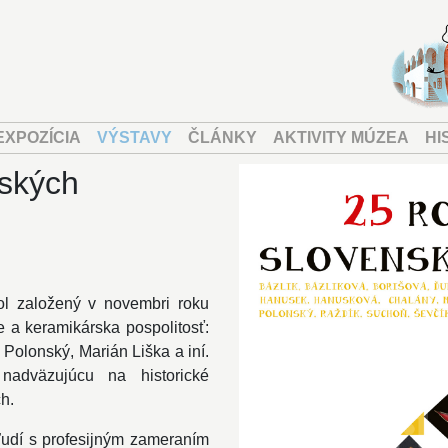
EXPOZÍCIA
VÝSTAVY
ČLÁNKY
AKTIVITY MÚZEA
HI
nských
l založený v novembri roku
e a keramikárska pospolitosť:
Polonský, Marián Liška a iní.
 nadväzujúcu na historické
h.
ľudí s profesijným zameraním