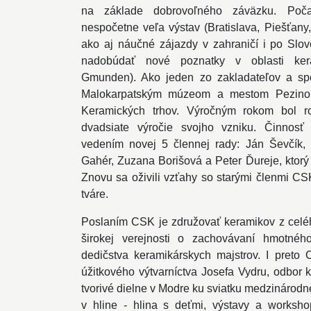
na základe dobrovoľného záväzku. Počas
nespočetne veľa výstav (Bratislava, Piešťany,
ako aj náučné zájazdy v zahraničí i po Slo
nadobúdať nové poznatky v oblasti kera
Gmunden). Ako jeden zo zakladateľov a spo
Malokarpatským múzeom a mestom Pezinok
Keramických trhov. Výročným rokom bol r
dvadsiate výročie svojho vzniku. Činnos
vedením novej 5 člennej rady: Ján Ševčík, 
Gahér, Zuzana Borišová a Peter Ďureje, ktorý
Znovu sa oživili vzťahy so starými členmi CSK
tváre.
Poslaním CSK je združovať keramikov z celéh
širokej verejnosti o zachovávaní hmotné
dedičstva keramikárskych majstrov. I preto
úžitkového výtvarníctva Josefa Vydru, odbor 
tvorivé dielne v Modre ku sviatku medzinárod
v hline - hlina s deťmi, výstavy a worksh