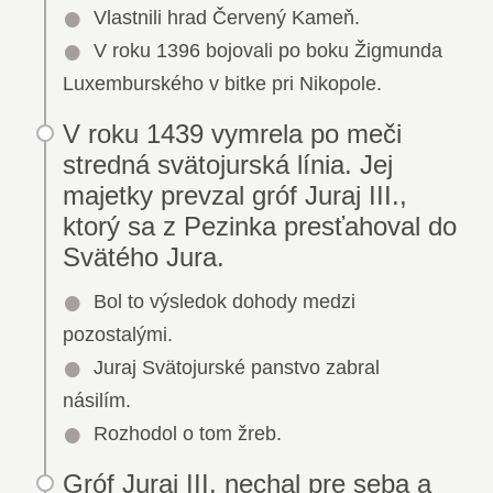
Vlastnili hrad Červený Kameň.
V roku 1396 bojovali po boku Žigmunda
Luxemburského v bitke pri Nikopole.
V roku 1439 vymrela po meči
stredná svätojurská línia. Jej
majetky prevzal gróf Juraj III.,
ktorý sa z Pezinka presťahoval do
Svätého Jura.
Bol to výsledok dohody medzi
pozostalými.
Juraj Svätojurské panstvo zabral
násilím.
Rozhodol o tom žreb.
Gróf Juraj III. nechal pre seba a