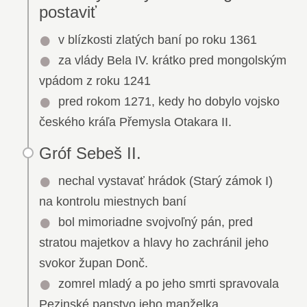
postaviť
v blízkosti zlatých baní po roku 1361
za vlády Bela IV. krátko pred mongolským
vpádom z roku 1241
pred rokom 1271, kedy ho dobylo vojsko
českého kráľa Přemysla Otakara II.
Gróf Sebeš II.
nechal vystavať hrádok (Starý zámok I)
na kontrolu miestnych baní
bol mimoriadne svojvoľný pán, pred
stratou majetkov a hlavy ho zachránil jeho
svokor župan Donč.
zomrel mladý a po jeho smrti spravovala
Pezinské panstvo jeho manželka.