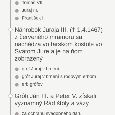
Tomáš VII.
Juraj III.
František I.
Náhrobok Juraja III. († 1.4.1467)
z červeného mramoru sa
nachádza vo farskom kostole vo
Svätom Jure a je na ňom
zobrazený
gróf Juraj v brnení
gróf Juraj v brnení s rodovým erbom
erb grófov
Grófi Ján III. a Peter V. získali
významný Rád štóly a vázy
za ochranu svadobného daru