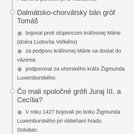
Dalmátsko-chorvátsky bán gróf
Tomáš
bojoval proti stúpencom kráľovnej Márie
(dcéra Ľudovíta Veľkého)
za podporu kráľovnej Márie sa dostal do
väzenia
podporoval za uhorského kráľa Žigmunda
Luxemburského
Čo mali spoločné grófi Juraj III. a
Cecília?
V roku 1427 bojovali po boku Žigmunda
Luxemburského pri obliehaní hradu
Golubac.