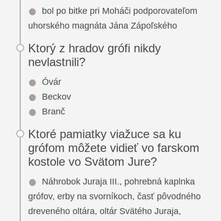
bol po bitke pri Moháči podporovateľom
uhorského magnáta Jána Zápoľského
Ktorý z hradov grófi nikdy
nevlastnili?
Óvár
Beckov
Branč
Ktoré pamiatky viažuce sa ku
grófom môžete vidieť vo farskom
kostole vo Svätom Jure?
Náhrobok Juraja III., pohrebná kaplnka
grófov, erby na svorníkoch, časť pôvodného
dreveného oltára, oltár Svätého Juraja,