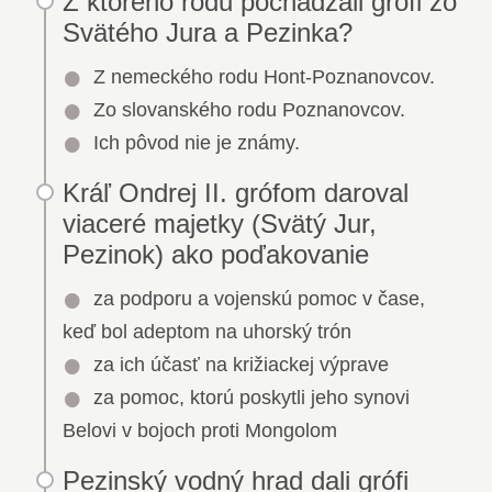
Z ktorého rodu pochádzali grófi zo
Svätého Jura a Pezinka?
Z nemeckého rodu Hont-Poznanovcov.
Zo slovanského rodu Poznanovcov.
Ich pôvod nie je známy.
Kráľ Ondrej II. grófom daroval
viaceré majetky (Svätý Jur,
Pezinok) ako poďakovanie
za podporu a vojenskú pomoc v čase,
keď bol adeptom na uhorský trón
za ich účasť na križiackej výprave
za pomoc, ktorú poskytli jeho synovi
Belovi v bojoch proti Mongolom
Pezinský vodný hrad dali grófi