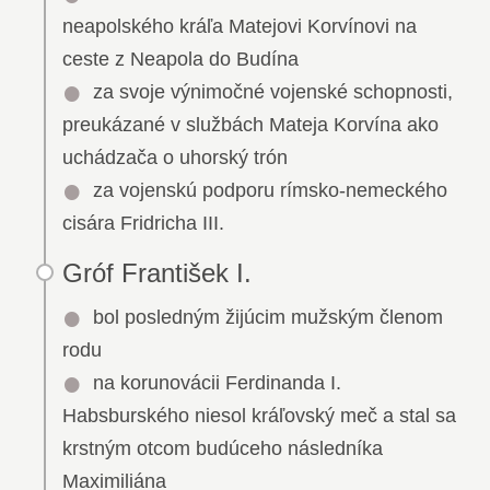
neapolského kráľa Matejovi Korvínovi na
ceste z Neapola do Budína
za svoje výnimočné vojenské schopnosti,
preukázané v službách Mateja Korvína ako
uchádzača o uhorský trón
za vojenskú podporu rímsko-nemeckého
cisára Fridricha III.
Gróf František I.
bol posledným žijúcim mužským členom
rodu
na korunovácii Ferdinanda I.
Habsburského niesol kráľovský meč a stal sa
krstným otcom budúceho následníka
Maximiliána