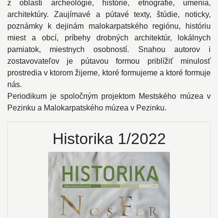
z oblasti archeológie, histórie, etnografie, umenia,
architektúry. Zaujímavé a pútavé texty, štúdie, noticky,
poznámky k dejinám malokarpatského regiónu, históriu
miest a obcí, príbehy drobných architektúr, lokálnych
pamiatok, miestnych osobností. Snahou autorov i
zostavovateľov je pútavou formou priblížiť minulosť
prostredia v ktorom žijeme, ktoré formujeme a ktoré formuje
nás.
Periodikum je spoločným projektom Mestského múzea v
Pezinku a Malokarpatského múzea v Pezinku.
Historika 1/2022