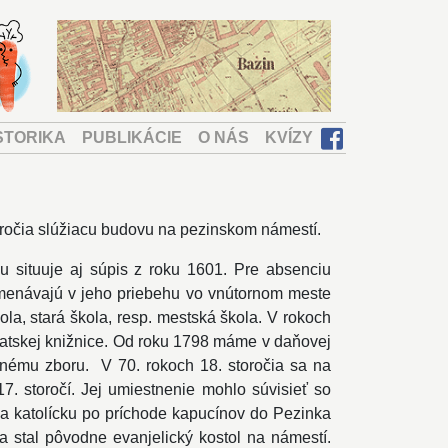
STORIKA
PUBLIKÁCIE
O NÁS
KVÍZY
ročia slúžiacu budovu na pezinskom námestí.
ju situuje aj súpis z roku 1601. Pre absenciu
amenávajú v jeho priebehu vo vnútornom meste
la, stará škola, resp. mestská škola. V rokoch
patskej knižnice. Od roku 1798 máme v daňovej
evnému zboru. V 70. rokoch 18. storočia sa na
7. storočí. Jej umiestnenie mohlo súvisieť so
 na katolícku po príchode kapucínov do Pezinka
a stal pôvodne evanjelický kostol na námestí.