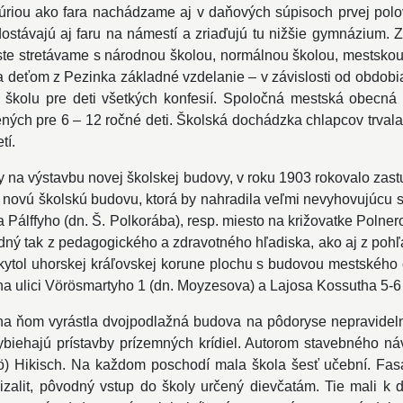
riou ako fara nachádzame aj v daňových súpisoch prvej polo
ostávajú aj faru na námestí a zriaďujú tu nižšie gymnázium. Z
te stretávame s národnou školou, normálnou školou, mestskou 
 deťom z Pezinka základné vzdelanie – v závislosti od obdobia
nu školu pre deti všetkých konfesií. Spoločná mestská obecn
ch pre 6 – 12 ročné deti. Školská dochádzka chlapcov trvala š
tí.
y na výstavbu novej školskej budovy, v roku 1903 rokovalo zastu
u novú školskú budovu, ktorá by nahradila veľmi nevyhovujúcu st
na Pálffyho (dn. Š. Polkorába), resp. miesto na križovatke Polne
dný tak z pedagogického a zdravotného hľadiska, ako aj z poh
ytol uhorskej kráľovskej korune plochu s budovou mestského 
 na ulici Vörösmartyho 1 (dn. Moyzesova) a Lajosa Kossutha 5-6
na ňom vyrástla dvojpodlažná budova na pôdoryse nepravideln
biehajú prístavby prízemných krídiel. Autorom stavebného ná
ö) Hikisch. Na každom poschodí mala škola šesť učební. Fas
izalit, pôvodný vstup do školy určený dievčatám. Tie mali k 