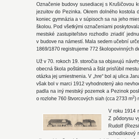
Označenie budovy susediacej s Krušičovou kú
jezuitov do Pezinka. Okrem dolného kostola d
koniec gymnázia a v súpisoch sa na jeho mies
školou. Pod všetkými označeniami poskytovala
mestské zastupiteľstvo rozhodlo zriadiť jed
v budove na námestí. Mala sedem učební určený
1869/1870 registrujeme 772 školopovinných de
Už v 70. rokoch 19. storočia sa objavujú návrh
obecná škola poštátnená a štát prisľúbil mest
otázka jej umiestnenia. V „hre“ bol aj ulica Ja
však bol v marci 1912 vyhodnotený ako nevho
padla na iný mestský pozemok a Pezinok posk
2
o rozlohe 760 štvorcových siah (cca 2733 m
)
V roku 1914 
Z pôdorysu vy
Rudolf (Rezs
schodiskový r