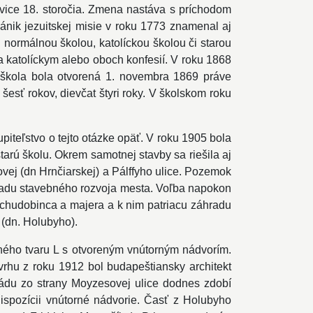
vice 18. storočia. Zmena nastáva s príchodom
ánik jezuitskej misie v roku 1773 znamenal aj
normálnou školou, katolíckou školou či starou
 katolíckym alebo oboch konfesií. V roku 1868
á škola bola otvorená 1. novembra 1869 práve
esť rokov, dievčat štyri roky. V školskom roku
piteľstvo o tejto otázke opäť. V roku 1905 bola
arú školu. Okrem samotnej stavby sa riešila aj
rovej (dn Hrnčiarskej) a Pálffyho ulice. Pozemok
ľadu stavebného rozvoja mesta. Voľba napokon
chudobinca a majera a k nim patriacu záhradu
 (dn. Holubyho).
ého tvaru L s otvoreným vnútorným nádvorím.
vrhu z roku 1912 bol budapeštiansky architekt
ádu zo strany Moyzesovej ulice dodnes zdobí
dispozícii vnútorné nádvorie. Časť z Holubyho