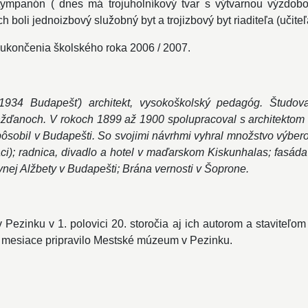
 tympanón ( dnes má trojuholníkový tvar s výtvarnou výzdobo
h boli jednoizbový služobný byt a trojizbový byt riaditeľa (učite
 ukončenia školského roka 2006 / 2007.
1934 Budapešť) architekt, vysokoškolský pedagóg. Študova
ážďanoch. V rokoch 1899 až 1900 spolupracoval s architekto
pôsobil v Budapešti. So svojimi návrhmi vyhral množstvo výbero
ráci); radnica, divadlo a hotel v maďarskom Kiskunhalas; fasá
vnej Alžbety v Budapešti; Brána vernosti v Šoprone.
 v Pezinku v 1. polovici 20. storočia aj ich autorom a stavite
 mesiace pripravilo Mestské múzeum v Pezinku.