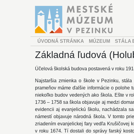
ÚVODNÁ STRÁNKA
MÚZEUM
STÁLA 
Základná ľudová (Holu
Účelová školská budova postavená v roku 1914
Najstaršia zmienka o škole v Pezinku, stála 
prameňov máme ďalšie informácie o polohe tu
niekoľko budov vedených ako škola. Ešte v rok
1736 – 1758 sa škola objavuje aj medzi domam
evidencii aj evanjelickú školu, nachádzala s
námestí objavuje národná škola. V tomto prie
zriadením evanjelickej fary vedľa Krušičovej 
v roku 1674. Tí dostali do správy farský kos