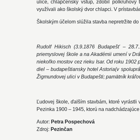
ulice, chlapčenský vstup, zdobil polkruhový
využívali ako školský dvor chlapci. V prístavbác
Školským účelom slúžila stavba nepretržite do
Rudolf Hikisch (3.9.1876 Budapešť – 28.7.
priemyslovej škole a na Akadémii umení v Dr
niekoľko mostov cez rieku Isar. Od roku 1902 
diel – budapeštiansky hotel Astoria(v spolup
Žigmundovej ulici v Budapešti; pamätník kráľo
Ľudovej škole, ďalším stavbám, ktoré vyrástli
Pezinka 1900 – 1945, ktorú na nadchádzajúce
Autor:
Petra Pospechová
Zdroj:
Pezinčan