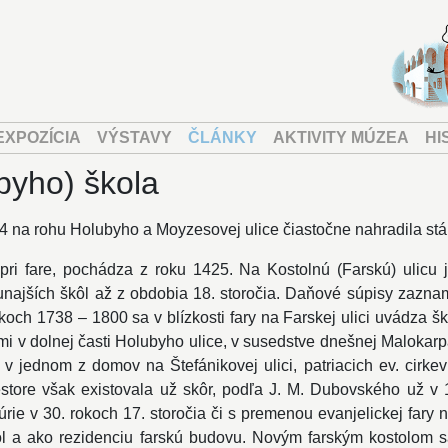
EXPOZÍCIA
VÝSTAVY
ČLÁNKY
AKTIVITY MÚZEA
HI
byho) škola
 na rohu Holubyho a Moyzesovej ulice čiastočne nahradila stá
pri fare, pochádza z roku 1425. Na Kostolnú (Farskú) ulicu 
najších škôl až z obdobia 18. storočia. Daňové súpisy zazn
och 1738 – 1800 sa v blízkosti fary na Farskej ulici uvádza ško
i v dolnej časti Holubyho ulice, v susedstve dnešnej Malokar
a v jednom z domov na Štefánikovej ulici, patriacich ev. cirk
store však existovala už skôr, podľa J. M. Dubovského už v 1
kúrie v 30. rokoch 17. storočia či s premenou evanjelickej fary
tol a ako rezidenciu farskú budovu. Novým farským kostolom s