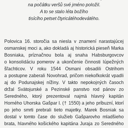
na počátku veršů své jméno položil.
A to se stalo léta božího
tisícího petset čtyricátéhodevátého.
Polovica 16. storočia sa niesla v znamení narastajúcej
osmanskej moci a, ako dokladá aj historická pieseň Marka
Bosniaka, príznačnou bola aj snaha Habsburgovcov
o konsolidáciu pomerov a ukončenie činnosti lúpežných
šľachticov. V roku 1544 Osmani obsadili Ostrihom
a postupne zaberali Novohrad, pričom niekoľkokrát vpadli
aj do Podunajskej nížiny. V takto nepokojných časoch
držal Svätojurské a Pezinské panstvo rod pánov zo
Seredného, ktorý prezentoval najmä hlavný kapitán
Horného Uhorska Gašpar I. († 1550) a jeho príbuzní, ktorí
po jeho smrti prebrali tieto majetky. Marek Bosniak sa
dostal v tomto čase do služieb Gašparovho mladšieho
brata, hlavného košického kapitána Juraja zo Seredného