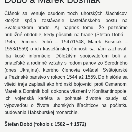
Článok sa venuje osudom troch uhorských šľachticov,
ktorých spája zastávanie kastelánskeho postu na
Svätojurskom hrade. Aj napriek tomu, že poznáme
približné obdobie, kedy pôsobili na hrade (Štefan Dobó –
1545; Dominik Dobó – 1547/1548; Marek Bosniak –
1553/1559) o ich kastelánskej činnosti sa nám zachovali
iba kusé informácie. Dôležitým spojovateľom boli aj
priateľské a rodinné vzťahy s rodom pánov zo Seredného
(dnes Ukrajina), ktorého členovia ovládali Svätojurské
a Pezinské panstvo v rokoch 1544 až 1559. Do histórie sa
všetci traja zapísali ako hrdinskí bojovníci proti Osmanom,
Marek a Dominik boli dokonca väznení v Konštantínopole.
Ich vojenská kariéra a pohnuté životné osudy sú
výpoveďou o živote uhorských šľachticov na počiatku
budovania Habsburskej monarchie.
Štefan Dobó (*okolo r. 1502 – † 1572)