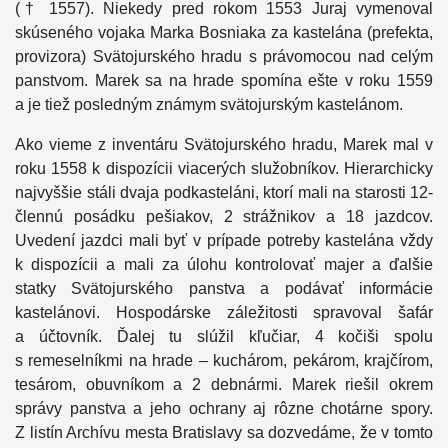
(† 1557). Niekedy pred rokom 1553 Juraj vymenoval
skúseného vojaka Marka Bosniaka za kastelána (prefekta,
provizora) Svätojurského hradu s právomocou nad celým
panstvom. Marek sa na hrade spomína ešte v roku 1559
a je tiež posledným známym svätojurským kastelánom.
Ako vieme z inventáru Svätojurského hradu, Marek mal v
roku 1558 k dispozícii viacerých služobníkov. Hierarchicky
najvyššie stáli dvaja podkasteláni, ktorí mali na starosti 12-
člennú posádku pešiakov, 2 strážnikov a 18 jazdcov.
Uvedení jazdci mali byť v prípade potreby kastelána vždy
k dispozícii a mali za úlohu kontrolovať majer a ďalšie
statky Svätojurského panstva a podávať informácie
kastelánovi. Hospodárske záležitosti spravoval šafár
a účtovník. Ďalej tu slúžil kľučiar, 4 kočiši spolu
s remeselníkmi na hrade – kuchárom, pekárom, krajčírom,
tesárom, obuvníkom a 2 debnármi. Marek riešil okrem
správy panstva a jeho ochrany aj rôzne chotárne spory.
Z listín Archívu mesta Bratislavy sa dozvedáme, že v tomto