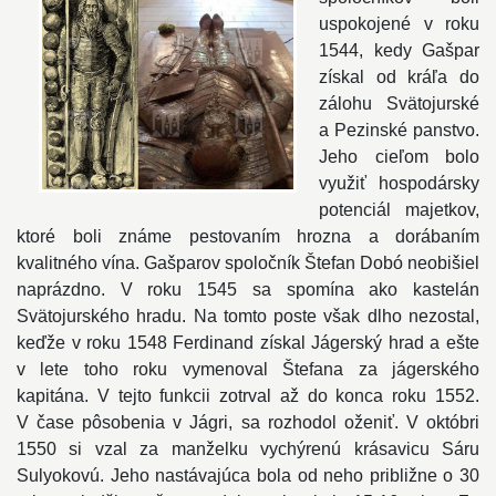
uspokojené v roku
1544, kedy Gašpar
získal od kráľa do
zálohu Svätojurské
a Pezinské panstvo.
Jeho cieľom bolo
využiť hospodársky
potenciál majetkov,
ktoré boli známe pestovaním hrozna a dorábaním
kvalitného vína. Gašparov spoločník Štefan Dobó neobišiel
naprázdno. V roku 1545 sa spomína ako kastelán
Svätojurského hradu. Na tomto poste však dlho nezostal,
keďže v roku 1548 Ferdinand získal Jágerský hrad a ešte
v lete toho roku vymenoval Štefana za jágerského
kapitána. V tejto funkcii zotrval až do konca roku 1552.
V čase pôsobenia v Jágri, sa rozhodol oženiť. V októbri
1550 si vzal za manželku vychýrenú krásavicu Sáru
Sulyokovú. Jeho nastávajúca bola od neho približne o 30