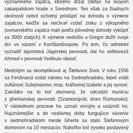
významného zajatca, ktorého držal Štefan na svojom
zakarpatskom hrade v Serednom. Ten však za žiadnych
okolností nebol ochotný pristúpiť na dohodu o výmene
zajatcov, keďže sa nechcel vzdať zisku z výkupného
(osmanského zajatca mali podľa pôvodnej dohody vykúpiť
za 3000 zlatých). K výmene nedošlo a Gregor dožil svoje
dni vo väzení v Konštantínopole. Po tom, čo odmietol
vyzradiť tajomstvá Jágerskej pevnosti, dal ho veľkovezír
Ahmed v pevnosti Yedikule obesiť.
Medzitým sa skomplikoval aj Štefanov život. V roku 1556
sa Ferdinand vzdal nároku na Sedmohradsko, ktoré vrátil
sultánovi Sulejmanovi, resp. kráľovnej Izabele a jej synovi.
Zakrátko na to bol obvinený, že odcudzil muníciu
z gherlianskej pevnosti (Szamosújvár, dnes Rumunsko).
V následnom procese ho uznali vinným a uväznili ho.
Najznámejšie a do nedávnej doby fungujúce väzenie
v sedmohradskom meste Gherla sa stalo Štefanovým
domovom na 10 mesiacov. Nakoľko bol vysoko postavený