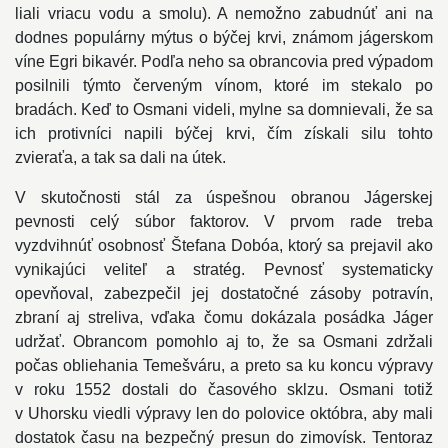
liali vriacu vodu a smolu). A nemožno zabudnúť ani na
dodnes populárny mýtus o býčej krvi, známom jágerskom
víne Egri bikavér. Podľa neho sa obrancovia pred výpadom
posilnili týmto červeným vínom, ktoré im stekalo po
bradách. Keď to Osmani videli, mylne sa domnievali, že sa
ich protivníci napili býčej krvi, čím získali silu tohto
zvieraťa, a tak sa dali na útek.
V skutočnosti stál za úspešnou obranou Jágerskej
pevnosti celý súbor faktorov. V prvom rade treba
vyzdvihnúť osobnosť Štefana Dobóa, ktorý sa prejavil ako
vynikajúci veliteľ a stratég. Pevnosť systematicky
opevňoval, zabezpečil jej dostatočné zásoby potravín,
zbraní aj streliva, vďaka čomu dokázala posádka Jáger
udržať. Obrancom pomohlo aj to, že sa Osmani zdržali
počas obliehania Temešváru, a preto sa ku koncu výpravy
v roku 1552 dostali do časového sklzu. Osmani totiž
v Uhorsku viedli výpravy len do polovice októbra, aby mali
dostatok času na bezpečný presun do zimovísk. Tentoraz