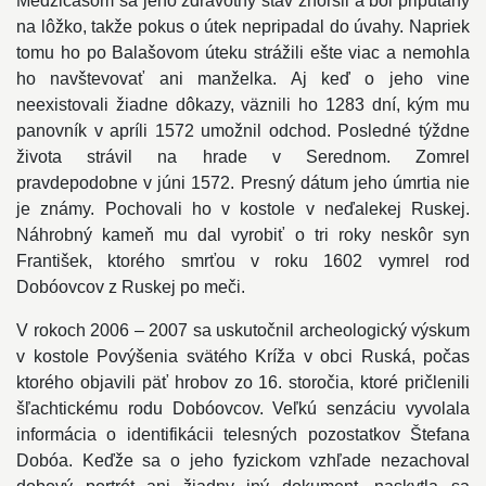
Medzičasom sa jeho zdravotný stav zhoršil a bol pripútaný
na lôžko, takže pokus o útek nepripadal do úvahy. Napriek
tomu ho po Balašovom úteku strážili ešte viac a nemohla
ho navštevovať ani manželka. Aj keď o jeho vine
neexistovali žiadne dôkazy, väznili ho 1283 dní, kým mu
panovník v apríli 1572 umožnil odchod. Posledné týždne
života strávil na hrade v Serednom. Zomrel
pravdepodobne v júni 1572. Presný dátum jeho úmrtia nie
je známy. Pochovali ho v kostole v neďalekej Ruskej.
Náhrobný kameň mu dal vyrobiť o tri roky neskôr syn
František, ktorého smrťou v roku 1602 vymrel rod
Dobóovcov z Ruskej po meči.
V rokoch 2006 – 2007 sa uskutočnil archeologický výskum
v kostole Povýšenia svätého Kríža v obci Ruská, počas
ktorého objavili päť hrobov zo 16. storočia, ktoré pričlenili
šľachtickému rodu Dobóovcov. Veľkú senzáciu vyvolala
informácia o identifikácii telesných pozostatkov Štefana
Dobóa. Keďže sa o jeho fyzickom vzhľade nezachoval