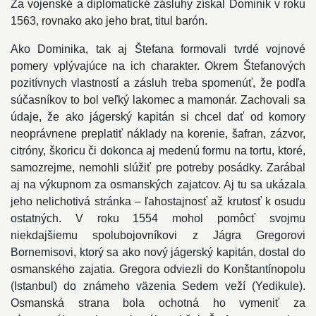
Za vojenské a diplomatické zásluhy získal Dominik v roku
1563, rovnako ako jeho brat, titul barón.
Ako Dominika, tak aj Štefana formovali tvrdé vojnové
pomery vplývajúce na ich charakter. Okrem Štefanových
pozitívnych vlastností a zásluh treba spomenúť, že podľa
súčasníkov to bol veľký lakomec a mamonár. Zachovali sa
údaje, že ako jágerský kapitán si chcel dať od komory
neoprávnene preplatiť náklady na korenie, šafran, zázvor,
citróny, škoricu či dokonca aj medenú formu na tortu, ktoré,
samozrejme, nemohli slúžiť pre potreby posádky. Zarábal
aj na výkupnom za osmanských zajatcov. Aj tu sa ukázala
jeho nelichotivá stránka – ľahostajnosť až krutosť k osudu
ostatných. V roku 1554 mohol pomôcť svojmu
niekdajšiemu spolubojovníkovi z Jágra Gregorovi
Bornemisovi, ktorý sa ako nový jágerský kapitán, dostal do
osmanského zajatia. Gregora odviezli do Konštantínopolu
(Istanbul) do známeho väzenia Sedem veží (Yedikule).
Osmanská strana bola ochotná ho vymeniť za