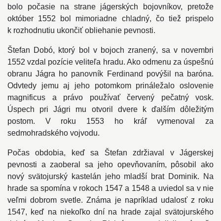
bolo počasie na strane jágerských bojovníkov, pretože
október 1552 bol mimoriadne chladný, čo tiež prispelo
k rozhodnutiu ukončiť obliehanie pevnosti.
Štefan Dobó, ktorý bol v bojoch zranený, sa v novembri
1552 vzdal pozície veliteľa hradu. Ako odmenu za úspešnú
obranu Jágra ho panovník Ferdinand povýšil na baróna.
Odvtedy jemu aj jeho potomkom prináležalo oslovenie
magnificus a právo používať červený pečatný vosk.
Úspech pri Jágri mu otvoril dvere k ďalším dôležitým
postom. V roku 1553 ho kráľ vymenoval za
sedmohradského vojvodu.
Počas obdobia, keď sa Štefan zdržiaval v Jágerskej
pevnosti a zaoberal sa jeho opevňovaním, pôsobil ako
nový svätojurský kastelán jeho mladší brat Dominik. Na
hrade sa spomína v rokoch 1547 a 1548 a uviedol sa v nie
veľmi dobrom svetle. Známa je napríklad udalosť z roku
1547, keď na niekoľko dní na hrade zajal svätojurského