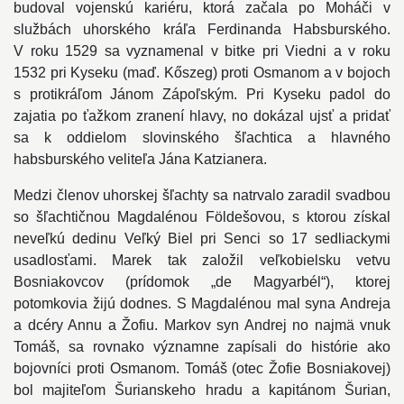
budoval vojenskú kariéru, ktorá začala po Moháči v
službách uhorského kráľa Ferdinanda Habsburského.
V roku 1529 sa vyznamenal v bitke pri Viedni a v roku
1532 pri Kyseku (maď. Kőszeg) proti Osmanom a v bojoch
s protikráľom Jánom Zápoľským. Pri Kyseku padol do
zajatia po ťažkom zranení hlavy, no dokázal ujsť a pridať
sa k oddielom slovinského šľachtica a hlavného
habsburského veliteľa Jána Katzianera.
Medzi členov uhorskej šľachty sa natrvalo zaradil svadbou
so šľachtičnou Magdalénou Földešovou, s ktorou získal
neveľkú dedinu Veľký Biel pri Senci so 17 sedliackymi
usadlosťami. Marek tak založil veľkobielsku vetvu
Bosniakovcov (prídomok „de Magyarbél“), ktorej
potomkovia žijú dodnes. S Magdalénou mal syna Andreja
a dcéry Annu a Žofiu. Markov syn Andrej no najmä vnuk
Tomáš, sa rovnako významne zapísali do histórie ako
bojovníci proti Osmanom. Tomáš (otec Žofie Bosniakovej)
bol majiteľom Šurianskeho hradu a kapitánom Šurian,