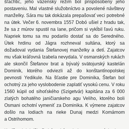
šľachtic, jeho väzenský režim bol prispôsobený jeho
postaveniu. Mal vlastné služobníctvo a povolené návštevy
manželky. Sára mu tak dokázala prepašovať veci potrebné
na útek. Večer 6. novembra 1557 Dobó ušiel z hradu tak,
že sa z múrov spustil na lane, pričom si vykĺbil ľavú ruku.
Napriek tomu sa mu podarilo dostať sa do Seredného.
Útek hrdinu od Jágra rozhneval sultána, ktorý sa
dožadoval vydania Štefanovej manželky a detí. Zajatcov
mu však kráľovná Izabela nevydala. V osmanských rukách
ale skončil Štefanov brat a bývalý svätojurský kastelán
Dominik, ktorého odviezli až do konštantínopolskej
pevnosti Yedikule. Na šťastie pre Dominika, Štefan bol
ochotný za jeho vyslobodenie zaplatiť vysokú cenu. V roku
1560 kúpil od sihoťského (Szigetvár) kapitána za 6 000
zlatých bohatého janičiarskeho agu Veliho, ktorého boli
Osmani ochotní vymeniť za Dominika. K výmene zajatcov
došlo na lodiach na rieke Dunaj medzi Komárnom
a Ostrihomom.