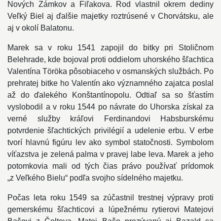
Nových Zámkov a Fiľakova. Rod vlastnil okrem dediny
Veľký Biel aj ďalšie majetky roztrúsené v Chorvátsku, ale
aj v okolí Balatonu.
Marek sa v roku 1541 zapojil do bitky pri Stoličnom
Belehrade, kde bojoval proti oddielom uhorského šľachtica
Valentína Töröka pôsobiaceho v osmanských službách. Po
prehratej bitke ho Valentín ako významného zajatca poslal
až do ďalekého Konštantínopolu. Odtiaľ sa so šťastím
vyslobodil a v roku 1544 po návrate do Uhorska získal za
verné služby kráľovi Ferdinandovi Habsburskému
potvrdenie šľachtických privilégií a udelenie erbu. V erbe
tvorí hlavnú figúru lev ako symbol statočnosti. Symbolom
víťazstva je zelená palma v pravej labe leva. Marek a jeho
potomkovia mali od tých čias právo používať prídomok
„z Veľkého Bielu“ podľa svojho sídelného majetku.
Počas leta roku 1549 sa zúčastnil trestnej výpravy proti
gemerskému šľachticovi a lúpežnému rytierovi Matejovi