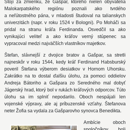
Stojí za zmienku, že Gašpar, ktorého nielen obyvatelia
Malokarpatského regiónu poznali ako tvrdého
a neľútostného pána, v mladosti študoval na talianskych
univerzitách (napr. v roku 1524 v Bologni). Po Moháči sa
pridal na stranu kráľa Ferdinanda. Osvedčil sa ako
vynikajúci veliteľ a ako kráľov verný stúpenec sa
vypracoval medzi najväčších vlastníkov majetkov.
Štefan, slávnejší z dvojice bratov a Gašpar, sa stretli
najneskôr v roku 1544, kedy kráľ Ferdinand Habsburský
poveril Štefana výberom desiatkov v Hornom Uhorsku.
Zakrátko na to dostal ďalšiu úlohu, za pomoci oddielov
Andreja Bátoriho a Gašpara zo Seredného mal dobyť
Jágerský hrad, ktorý bol v rukách kráľových odporcov. Túto
úlohu sa im splniť nepodarilo. Oboch nespájali len
vojenské výpravy, ale aj príbuzenské vzťahy. Štefanova
neter Žofia sa vydala za Gašparovho synovca Benedikta.
Ambície oboch
spoločníkov boli