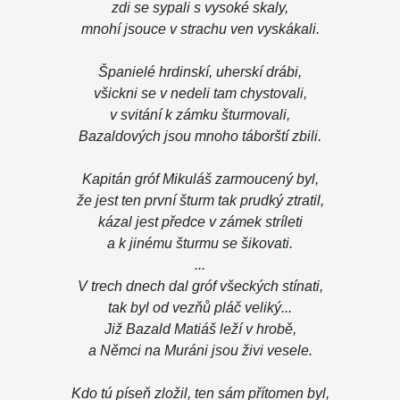
zdi se sypali s vysoké skaly,
mnohí jsouce v strachu ven vyskákali.
Španielé hrdinskí, uherskí drábi,
všickni se v nedeli tam chystovali,
v svitání k zámku šturmovali,
Bazaldových jsou mnoho táborští zbili.
Kapitán gróf Mikuláš zarmoucený byl,
že jest ten první šturm tak prudký ztratil,
kázal jest předce v zámek stríleti
a k jinému šturmu se šikovati.
...
V trech dnech dal gróf všeckých stínati,
tak byl od vezňů pláč veliký...
Již Bazald Matiáš leží v hrobě,
a Němci na Muráni jsou živi vesele.
Kdo tú píseň zložil, ten sám přítomen byl,