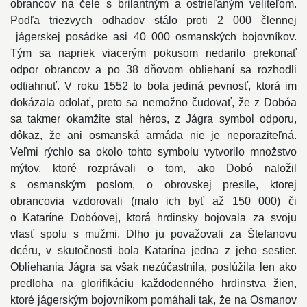
obrancov na čele s brilantným a ostrieľaným veliteľom.
Podľa triezvych odhadov stálo proti 2 000 člennej
jágerskej posádke asi 40 000 osmanských bojovníkov.
Tým sa napriek viacerým pokusom nedarilo prekonať
odpor obrancov a po 38 dňovom obliehaní sa rozhodli
odtiahnuť. V roku 1552 to bola jediná pevnosť, ktorá im
dokázala odolať, preto sa nemožno čudovať, že z Dobóa
sa takmer okamžite stal héros, z Jágra symbol odporu,
dôkaz, že ani osmanská armáda nie je neporaziteľná.
Veľmi rýchlo sa okolo tohto symbolu vytvorilo množstvo
mýtov, ktoré rozprávali o tom, ako Dobó naložil
s osmanským poslom, o obrovskej presile, ktorej
obrancovia vzdorovali (malo ich byť až 150 000) či
o Kataríne Dobóovej, ktorá hrdinsky bojovala za svoju
vlasť spolu s mužmi. Dlho ju považovali za Štefanovu
dcéru, v skutočnosti bola Katarína jedna z jeho sestier.
Obliehania Jágra sa však nezúčastnila, poslúžila len ako
predloha na glorifikáciu každodenného hrdinstva žien,
ktoré jágerským bojovníkom pomáhali tak, že na Osmanov