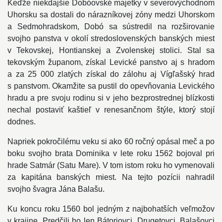
Keďže niekdajšie Dobóovské majetky v severovýchodnom
Uhorsku sa dostali do nárazníkovej zóny medzi Uhorskom
a Sedmohradskom, Dobó sa sústredil na rozširovanie
svojho panstva v okolí stredoslovenských banských miest
v Tekovskej, Hontianskej a Zvolenskej stolici. Stal sa
tekovským županom, získal Levické panstvo aj s hradom
a za 25 000 zlatých získal do zálohu aj Vígľašský hrad
s panstvom. Okamžite sa pustil do opevňovania Levického
hradu a pre svoju rodinu si v jeho bezprostrednej blízkosti
nechal postaviť kaštieľ v renesančnom štýle, ktorý stojí
dodnes.
Napriek pokročilému veku si ako 60 ročný opásal meč a po
boku svojho brata Dominika v lete roku 1562 bojoval pri
hrade Satmár (Satu Mare). V tom istom roku ho vymenovali
za kapitána banských miest. Na tejto pozícii nahradil
svojho švagra Jána Balašu.
Ku koncu roku 1560 bol jedným z najbohatších veľmožov
v krajine. Predčili ho len Bátoriovci, Drugetovci, Balašovci