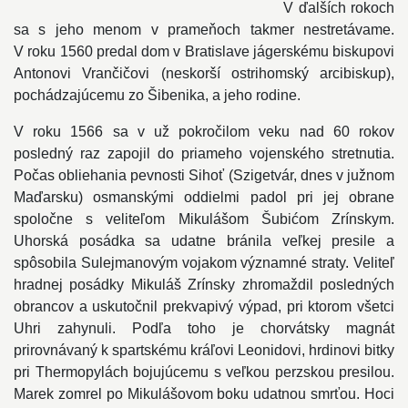
V ďalších rokoch
sa s jeho menom v prameňoch takmer nestretávame.
V roku 1560 predal dom v Bratislave jágerskému biskupovi
Antonovi Vrančičovi (neskorší ostrihomský arcibiskup),
pochádzajúcemu zo Šibenika, a jeho rodine.
V roku 1566 sa v už pokročilom veku nad 60 rokov
posledný raz zapojil do priameho vojenského stretnutia.
Počas obliehania pevnosti Sihoť (Szigetvár, dnes v južnom
Maďarsku) osmanskými oddielmi padol pri jej obrane
spoločne s veliteľom Mikulášom Šubićom Zrínskym.
Uhorská posádka sa udatne bránila veľkej presile a
spôsobila Sulejmanovým vojakom významné straty. Veliteľ
hradnej posádky Mikuláš Zrínsky zhromaždil posledných
obrancov a uskutočnil prekvapivý výpad, pri ktorom všetci
Uhri zahynuli. Podľa toho je chorvátsky magnát
prirovnávaný k spartskému kráľovi Leonidovi, hrdinovi bitky
pri Thermopylách bojujúcemu s veľkou perzskou presilou.
Marek zomrel po Mikulášovom boku udatnou smrťou. Hoci