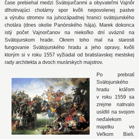
čase prebiehal medzi Svätojurčanmi a obyvateľmi Vajnôr
dlhotrvajúci chotárny spor kvôli nepovolenej pastve
a výrubu stromov na juhozápadnej hranici svätojurského
chotára (dnes okolie Panónského hája). Marek dokonca
istý počet Vajnorčanov na niekoľko dní uväznil na
Svätojurskom hrade. Okrem toho mal na starosti
fungovanie Svätojurského hradu a jeho opravy, kvôli
ktorým si v roku 1557 vyžiadal od bratislavskej mestskej
rady architekta a dvoch murárskych majstrov.
Po prebratí
Svätojurského
hradu kráľom
v roku 1559 sa
zrejme natrvalo
usídlil na svojom
neďalekom
majetku vo
Veľkom Bieli.