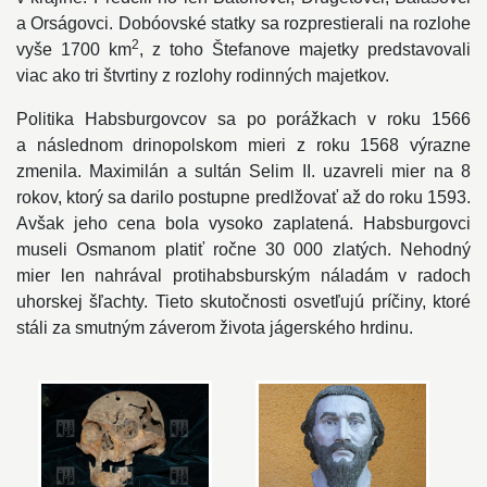
a Orságovci. Dobóovské statky sa rozprestierali na rozlohe
2
vyše 1700 km
, z toho Štefanove majetky predstavovali
viac ako tri štvrtiny z rozlohy rodinných majetkov.
Politika Habsburgovcov sa po porážkach v roku 1566
a následnom drinopolskom mieri z roku 1568 výrazne
zmenila. Maximilán a sultán Selim II. uzavreli mier na 8
rokov, ktorý sa darilo postupne predlžovať až do roku 1593.
Avšak jeho cena bola vysoko zaplatená. Habsburgovci
museli Osmanom platiť ročne 30 000 zlatých. Nehodný
mier len nahrával protihabsburským náladám v radoch
uhorskej šľachty. Tieto skutočnosti osvetľujú príčiny, ktoré
stáli za smutným záverom života jágerského hrdinu.