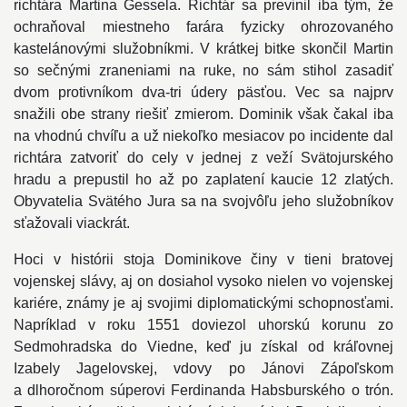
richtára Martina Gessela. Richtár sa previnil iba tým, že
ochraňoval miestneho farára fyzicky ohrozovaného
kastelánovými služobníkmi. V krátkej bitke skončil Martin
so sečnými zraneniami na ruke, no sám stihol zasadiť
dvom protivníkom dva-tri údery päsťou. Vec sa najprv
snažili obe strany riešiť zmierom. Dominik však čakal iba
na vhodnú chvíľu a už niekoľko mesiacov po incidente dal
richtára zatvoriť do cely v jednej z veží Svätojurského
hradu a prepustil ho až po zaplatení kaucie 12 zlatých.
Obyvatelia Svätého Jura sa na svojvôľu jeho služobníkov
sťažovali viackrát.
Hoci v histórii stoja Dominikove činy v tieni bratovej
vojenskej slávy, aj on dosiahol vysoko nielen vo vojenskej
kariére, známy je aj svojimi diplomatickými schopnosťami.
Napríklad v roku 1551 doviezol uhorskú korunu zo
Sedmohradska do Viedne, keď ju získal od kráľovnej
Izabely Jagelovskej, vdovy po Jánovi Zápoľskom
a dlhoročnom súperovi Ferdinanda Habsburského o trón.