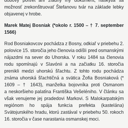
dobový portrét ani žiadny iný dokument, naskytla sa
možnosť zrekonštruovať Štefanovu tvár na základe lebky
objavenej v hrobe.
Marek Matej Bosniak (*okolo r. 1500 – † 7. september
1566)
Rod Bosniakovcov pochádza z Bosny, odkiaľ v priebehu 2.
polovice 15. storočia jeho členovia odišli pred osmanskými
nájazdmi na sever do Uhorska. V roku 1484 sa členovia
rodu spomínajú v Slavónii a na začiatku 16. storočia
prenikli medzi uhorskú šľachtu. Z tohto rodu pochádza
známa uhorská šľachtičná a svätica Žofia Bosniaková (*
1609 – † 1643), manželka bojovníka proti Osmanom
a neskoršieho palatína Františka Vešeléniho. V článku sa
však venujeme jej pradedovi Markovi. S Malokarpatským
regiónom ho spája funkcia prefekta (kastelána)
Svätojurského hradu, ktorú zastával v priebehu 50. rokoch
16. storočia v čase narastania osmanskej moci.