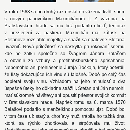
V roku 1568 sa po druhý raz dostal do väzenia kvôli sporu
s novým panovníkom Maximiliánom I. Z väzenia na
Bratislavskom hrade sa mu tiež podarilo utiecť, tentoraz
v prezlečení za pastiera. Maximilián mal zálusk na
Štefanove rozsiahle majetky a snažil sa opätovne Štefana
uväzniť. Nová príležitosť sa naskytla pri rokovaní snemu,
kde ho zatkli spoločne so švagrom Jánom Balašom
a obvinili zo vzbury a protihabsburského sprisahania.
Nepomohlo ani prehlásenie Juraja Bočkaja, ktorý potvrdil,
že listy dokazujúce ich vinu sú falošné. Dobó po celý čas
popieral svoju vinu. Vzhľadom na jeho minulosť a dva
úspešné úteky ho dôkladne strážili. Štefan ani Ján nemohli
mať súkromné návštevy ani opustiť priestor svojich komnát
v Bratislavskom hrade. Napriek tomu sa 8. marca 1570
Balašovi podarilo s manželkinou pomocou ujsť. Dobó bol
v tom čase už starý a chorľavý muž, trápila ho ťažká dna,
ktorá sa rýchlo zhoršovala a strpčovala mu život.