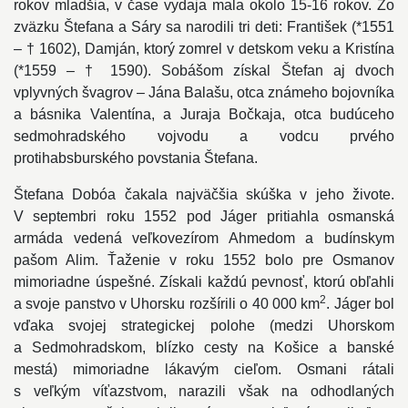
rokov mladšia, v čase vydaja mala okolo 15-16 rokov. Zo
zväzku Štefana a Sáry sa narodili tri deti: František (*1551
– † 1602), Damján, ktorý zomrel v detskom veku a Kristína
(*1559 – † 1590). Sobášom získal Štefan aj dvoch
vplyvných švagrov – Jána Balašu, otca známeho bojovníka
a básnika Valentína, a Juraja Bočkaja, otca budúceho
sedmohradského vojvodu a vodcu prvého
protihabsburského povstania Štefana.
Štefana Dobóa čakala najväčšia skúška v jeho živote.
V septembri roku 1552 pod Jáger pritiahla osmanská
armáda vedená veľkovezírom Ahmedom a budínskym
pašom Alim. Ťaženie v roku 1552 bolo pre Osmanov
mimoriadne úspešné. Získali každú pevnosť, ktorú obľahli
2
a svoje panstvo v Uhorsku rozšírili o 40 000 km
. Jáger bol
vďaka svojej strategickej polohe (medzi Uhorskom
a Sedmohradskom, blízko cesty na Košice a banské
mestá) mimoriadne lákavým cieľom. Osmani rátali
s veľkým víťazstvom, narazili však na odhodlaných