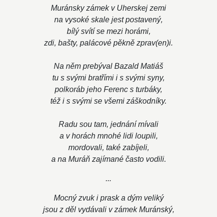
Muránsky zámek v Uherskej zemi
na vysoké skale jest postavený,
bílý svítí se mezi horámi,
zdi, bašty, palácové pěkně zprav(en)i.
Na něm prebýval Bazald Matiáš
tu s svými bratřími i s svými syny,
polkoráb jeho Ferenc s turbáky,
též i s svými se všemi záškodníky.
Radu sou tam, jednání mívali
a v horách mnohé lidi loupili,
mordovali, také zabíjeli,
a na Muráň zajímané často vodili.
...
Mocný zvuk i prask a dým veliký
jsou z děl vydávali v zámek Muránský,