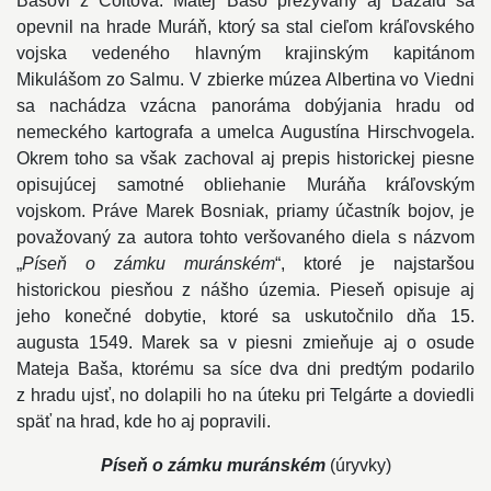
Bašovi z Čoltova. Matej Bašo prezývaný aj Bazald sa
opevnil na hrade Muráň, ktorý sa stal cieľom kráľovského
vojska vedeného hlavným krajinským kapitánom
Mikulášom zo Salmu. V zbierke múzea Albertina vo Viedni
sa nachádza vzácna panoráma dobýjania hradu od
nemeckého kartografa a umelca Augustína Hirschvogela.
Okrem toho sa však zachoval aj prepis historickej piesne
opisujúcej samotné obliehanie Muráňa kráľovským
vojskom. Práve Marek Bosniak, priamy účastník bojov, je
považovaný za autora tohto veršovaného diela s názvom
„
Píseň o zámku muránském
“, ktoré je najstaršou
historickou piesňou z nášho územia. Pieseň opisuje aj
jeho konečné dobytie, ktoré sa uskutočnilo dňa 15.
augusta 1549. Marek sa v piesni zmieňuje aj o osude
Mateja Baša, ktorému sa síce dva dni predtým podarilo
z hradu ujsť, no dolapili ho na úteku pri Telgárte a doviedli
späť na hrad, kde ho aj popravili.
Píseň o zámku muránském
(úryvky)