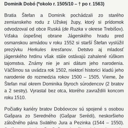
Dominik Dobó (*okolo r. 1505/10 – † po r. 1563)
Bratia Štefan a Dominik pochádzali zo starého
zemianskeho rodu z Užskej župy, ktorý si prídomok
odvodzoval od obce Ruská (
de Ruzka
v okrese Trebišov).
Vďaka úspešnej obrane Jágerského hradu pred
osmanskou armádou v roku 1552 si starší Štefan vyslúžil
prezývku
Herkules kresťanov
. Detstvo aj mladosť
jágerského hrdinu však stále ostávajú zahalené rúškom
tajomstva. Známy nie je ani dátum jeho narodenia.
Väčšinou sa uvádza rok 1502, niektorí historici kladú jeho
narodenie do rozmedzia rokov 1500 – 1505. Vieme, že
Štefan mal okrem Dominika štyroch súrodencov (2 bratov
a 2 sestry). Vyrastal bez otca, ktorého zavraždili koncom
roku 1510.
Počiatky kariéry bratov Dobóovcov sú spojené s osobou
Gašpara zo Seredného (Gašpar Serédi), neskoršieho
záložného pána Svätého Jura a Pezinka (1544 – 1550).