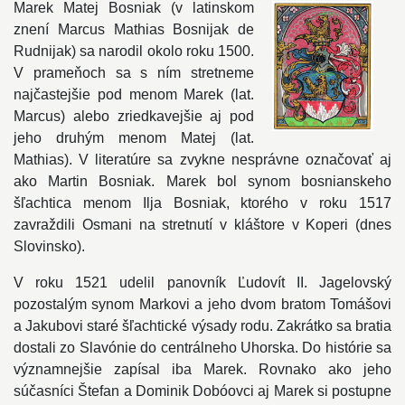
Marek Matej Bosniak (v latinskom
znení Marcus Mathias Bosnijak de
Rudnijak) sa narodil okolo roku 1500.
V prameňoch sa s ním stretneme
najčastejšie pod menom Marek (lat.
Marcus) alebo zriedkavejšie aj pod
jeho druhým menom Matej (lat.
Mathias). V literatúre sa zvykne nesprávne označovať aj
ako Martin Bosniak. Marek bol synom bosnianskeho
šľachtica menom Ilja Bosniak, ktorého v roku 1517
zavraždili Osmani na stretnutí v kláštore v Koperi (dnes
Slovinsko).
V roku 1521 udelil panovník Ľudovít II. Jagelovský
pozostalým synom Markovi a jeho dvom bratom Tomášovi
a Jakubovi staré šľachtické výsady rodu. Zakrátko sa bratia
dostali zo Slavónie do centrálneho Uhorska. Do histórie sa
významnejšie zapísal iba Marek. Rovnako ako jeho
súčasníci Štefan a Dominik Dobóovci aj Marek si postupne