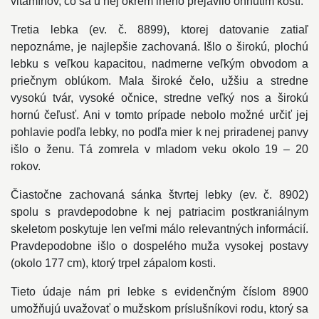
vitamínov, čo sa u nej okrem iného prejavilo ohnutím kostí.
Tretia lebka (ev. č. 8899), ktorej datovanie zatiaľ
nepoznáme, je najlepšie zachovaná. Išlo o širokú, plochú
lebku s veľkou kapacitou, nadmerne veľkým obvodom a
priečnym oblúkom. Mala široké čelo, užšiu a stredne
vysokú tvár, vysoké očnice, stredne veľký nos a širokú
hornú čeľusť. Ani v tomto prípade nebolo možné určiť jej
pohlavie podľa lebky, no podľa mier k nej priradenej panvy
išlo o ženu. Tá zomrela v mladom veku okolo 19 – 20
rokov.
Čiastočne zachovaná sánka štvrtej lebky (ev. č. 8902)
spolu s pravdepodobne k nej patriacim postkraniálnym
skeletom poskytuje len veľmi málo relevantných informácií.
Pravdepodobne išlo o dospelého muža vysokej postavy
(okolo 177 cm), ktorý trpel zápalom kosti.
Tieto údaje nám pri lebke s evidenčným číslom 8900
umožňujú uvažovať o mužskom príslušníkovi rodu, ktorý sa