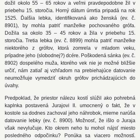
dožil okolo 55 – 65 rokov a veľmi pravdepodobne žil v
priebehu 15. storočia. Horný dátum úmrtia pripadá na rok
1525. Ďalšia lebka, identifikovaná ako ženská (ev. č.
8901), by mohla patriť manželke pochovaného grófa.
Dožila sa okolo 35 – 45 rokov a žila v priebehu 15.
storočia. Tretia lebka (ev. č. 8899) mohla patriť manželke
niektorého z grófov, ktorá zomrela v mladom veku,
prípadne jeho (slobodnej?) dcére. Poškodená sánka (ev. č.
8902) dospelého muža, ktorého vek nie je možné bližšie
určiť, nám zatiaľ aj vzhľadom na prebiehajúce datovanie
neumožňuje vymedziť okruh grófov prichádzajúcich do
úvahy.
Predpoklad, že priestor nálezu kostí slúžil ako pohrebná
kaplnka postavená Jurajovi II. umocnený o fakt, že v
kostole sa dodnes zachoval jeho náhrobok, mierne narúša
datovanie lebky (ev. č. 8900). Možnosť, že išlo o Juraja
však nevylučuje. Kto okrem neho tu mohol nájsť miesto
posledného odpočinku? Ponúka sa viacero možností.