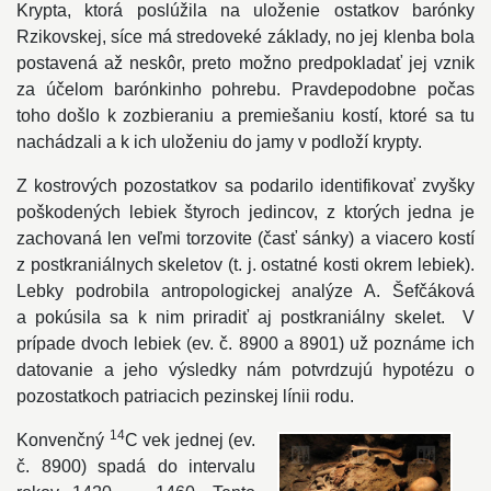
Krypta, ktorá poslúžila na uloženie ostatkov barónky
Rzikovskej, síce má stredoveké základy, no jej klenba bola
postavená až neskôr, preto možno predpokladať jej vznik
za účelom barónkinho pohrebu. Pravdepodobne počas
toho došlo k zozbieraniu a premiešaniu kostí, ktoré sa tu
nachádzali a k ich uloženiu do jamy v podloží krypty.
Z kostrových pozostatkov sa podarilo identifikovať zvyšky
poškodených lebiek štyroch jedincov, z ktorých jedna je
zachovaná len veľmi torzovite (časť sánky) a viacero kostí
z postkraniálnych skeletov (t. j. ostatné kosti okrem lebiek).
Lebky podrobila antropologickej analýze A. Šefčáková
a pokúsila sa k nim priradiť aj postkraniálny skelet. V
prípade dvoch lebiek (ev. č. 8900 a 8901) už poznáme ich
datovanie a jeho výsledky nám potvrdzujú hypotézu o
pozostatkoch patriacich pezinskej línii rodu.
14
Konvenčný
C vek jednej (ev.
č. 8900) spadá do intervalu