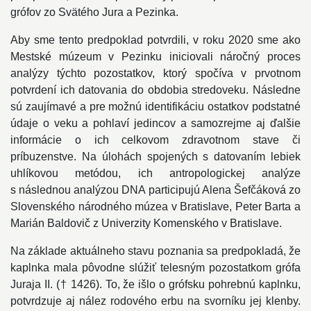
grófov zo Svätého Jura a Pezinka.
Aby sme tento predpoklad potvrdili, v roku 2020 sme ako
Mestské múzeum v Pezinku iniciovali náročný proces
analýzy týchto pozostatkov, ktorý spočíva v prvotnom
potvrdení ich datovania do obdobia stredoveku. Následne
sú zaujímavé a pre možnú identifikáciu ostatkov podstatné
údaje o veku a pohlaví jedincov a samozrejme aj ďalšie
informácie o ich celkovom zdravotnom stave či
príbuzenstve. Na úlohách spojených s datovaním lebiek
uhlíkovou metódou, ich antropologickej analýze
s následnou analýzou DNA participujú Alena Šefčáková zo
Slovenského národného múzea v Bratislave, Peter Barta a
Marián Baldovič z Univerzity Komenského v Bratislave.
Na základe aktuálneho stavu poznania sa predpokladá, že
kaplnka mala pôvodne slúžiť telesným pozostatkom grófa
Juraja II. († 1426). To, že išlo o grófsku pohrebnú kaplnku,
potvrdzuje aj nález rodového erbu na svorníku jej klenby.