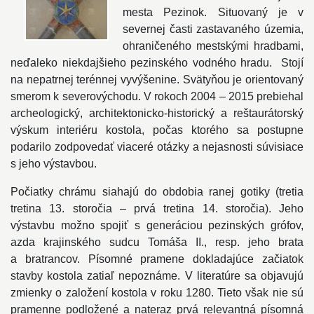
mesta Pezinok. Situovaný je v
severnej časti zastavaného územia,
ohraničeného mestskými hradbami,
neďaleko niekdajšieho pezinského vodného hradu. Stojí
na nepatrnej terénnej vyvýšenine. Svätyňou je orientovaný
smerom k severovýchodu. V rokoch 2004 – 2015 prebiehal
archeologický, architektonicko-historický a reštaurátorský
výskum interiéru kostola, počas ktorého sa postupne
podarilo zodpovedať viaceré otázky a nejasnosti súvisiace
s jeho výstavbou.
Počiatky chrámu siahajú do obdobia ranej gotiky (tretia
tretina 13. storočia – prvá tretina 14. storočia). Jeho
výstavbu možno spojiť s generáciou pezinských grófov,
azda krajinského sudcu Tomáša II., resp. jeho brata
a bratrancov. Písomné pramene dokladajúce začiatok
stavby kostola zatiaľ nepoznáme. V literatúre sa objavujú
zmienky o založení kostola v roku 1280. Tieto však nie sú
pramenne podložené a nateraz prvá relevantná písomná