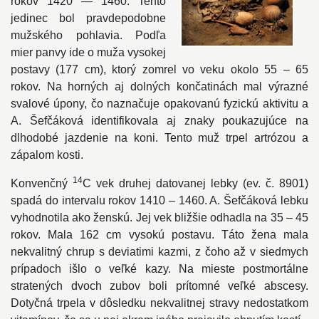
rokov 1420 — 1460. Tento
jedinec bol pravdepodobne
mužského pohlavia. Podľa
mier panvy ide o muža vysokej
postavy (177 cm), ktorý zomrel vo veku okolo 55 – 65
rokov. Na horných aj dolných končatinách mal výrazné
svalové úpony, čo naznačuje opakovanú fyzickú aktivitu a
A. Šefčáková identifikovala aj znaky poukazujúce na
dlhodobé jazdenie na koni. Tento muž trpel artrózou a
zápalom kosti.
14
Konvenčný
C vek druhej datovanej lebky (ev. č. 8901)
spadá do intervalu rokov 1410 – 1460. A. Šefčáková lebku
vyhodnotila ako ženskú. Jej vek bližšie odhadla na 35 – 45
rokov. Mala 162 cm vysokú postavu. Táto žena mala
nekvalitný chrup s deviatimi kazmi, z čoho až v siedmych
prípadoch išlo o veľké kazy. Na mieste postmortálne
stratených dvoch zubov boli prítomné veľké abscesy.
Dotyčná trpela v dôsledku nekvalitnej stravy nedostatkom