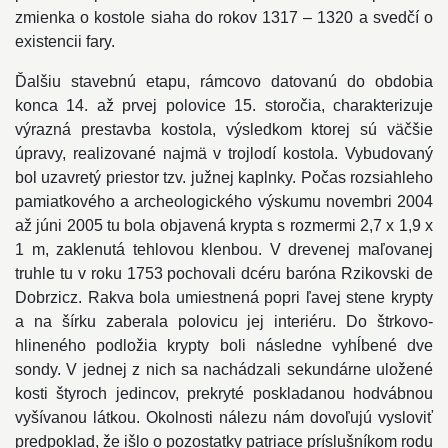
zmienka o kostole siaha do rokov 1317 – 1320 a svedčí o
existencii fary.
Ďalšiu stavebnú etapu, rámcovo datovanú do obdobia
konca 14. až prvej polovice 15. storočia, charakterizuje
výrazná prestavba kostola, výsledkom ktorej sú väčšie
úpravy, realizované najmä v trojlodí kostola. Vybudovaný
bol uzavretý priestor tzv. južnej kaplnky. Počas rozsiahleho
pamiatkového a archeologického výskumu novembri 2004
až júni 2005 tu bola objavená krypta s rozmermi 2,7 x 1,9 x
1 m, zaklenutá tehlovou klenbou. V drevenej maľovanej
truhle tu v roku 1753 pochovali dcéru baróna Rzikovski de
Dobrzicz. Rakva bola umiestnená popri ľavej stene krypty
a na šírku zaberala polovicu jej interiéru. Do štrkovo-
hlineného podložia krypty boli následne vyhĺbené dve
sondy. V jednej z nich sa nachádzali sekundárne uložené
kosti štyroch jedincov, prekryté poskladanou hodvábnou
vyšívanou látkou. Okolnosti nálezu nám dovoľujú vysloviť
predpoklad, že išlo o pozostatky patriace príslušníkom rodu