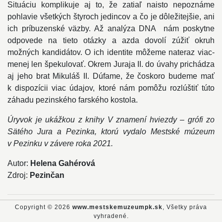
Situáciu komplikuje aj to, že zatiaľ naisto nepoznáme
pohlavie všetkých štyroch jedincov a čo je dôležitejšie, ani
ich príbuzenské väzby. Až analýza DNA nám poskytne
odpovede na tieto otázky a azda dovolí zúžiť okruh
možných kandidátov. O ich identite môžeme nateraz viac-
menej len špekulovať. Okrem Juraja II. do úvahy prichádza
aj jeho brat Mikuláš II. Dúfame, že čoskoro budeme mať
k dispozícii viac údajov, ktoré nám pomôžu rozlúštiť túto
záhadu pezinského farského kostola.
Úryvok je ukážkou z knihy V znamení hviezdy – grófi zo
Sätého Jura a Pezinka, ktorú vydalo Mestské múzeum
v Pezinku v závere roka 2021.
Autor:
Helena Gahérová
Zdroj:
Pezinčan
Copyright © 2026
www.mestskemuzeumpk.sk
, Všetky práva
vyhradené.