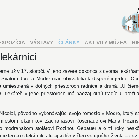
EXPOZÍCIA
VÝSTAVY
ČLÁNKY
AKTIVITY MÚZEA
HI
lekárnici
me už v 17. storočí. V jeho závere dokonca s dvoma lekárňam
Svätom Jure a Modre mail obyvatelia k dispozícii jednu. Ob
umiestnená v dolných priestoroch radnice a druhá, „U čiern
Lekáreň v jeho priestoroch má naozaj dlhú tradíciu, prežila 
icolai, pôvodne vykonávajúci svoje remeslo v Modre, ktorý s
iestom lekárnikovi Zachariášovi Rosenauerovi Mária. Pezins
 modranskom stolárovi Rozinou Gepauer a o tri roky neskô
nie len ako lekárnik, ale aj aktívny člen verejného života – cez