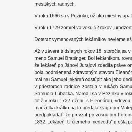
mestských radných.
V roku 1666 sa v Pezinku, už ako miestny apa
V roku 1729 zomrel vo veku 52 rokov „urodze
Doteraz vymenovaných lekárnikov nevieme ešte 
Až v závere tridsiatych rokov 18. storočia sa 
meno Samuel Brattinger. Bol lekárnikom, rovna
že lekáreň po Jánovi Jurajovi zdedila práve o
bola podmienená zdravotným stavom Eleanórin
mal mu Samuel lekáreň odstúpiť ako jeho dedič
v priestoroch radnice zostala v rukách Samu
Samuela Lübecka. Narodil sa v Pezinku v rok
totiž v roku 1732 oženil s Eleonórou, vdovo
manželka krátko na to predala svoj dom Mat
predpokladať, že prevzal po zosnulom Ferdina
1832. Lekáreň „U čierneho medveďa“ prešla po 