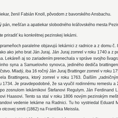
tiekar, ženil Fabián Knoll, pôvodom z bavorského Ansbachu.
ný pán, mešťan a apatiekar slobodného kráľovského mesta Pezi
priradiť ku konkrétnej pezinskej lekárni.
v prameňoch paralelne objavujú lekárnici z radnice a z domu č.
ko ako jeho brat Ján Juraj. Ján Juraj zomrel v roku 1740 a z 
na. Lekáreň aj so zariadením prenechala v správe svojho švag
ho syna a Samuelovho synovca, jediného dediča brattingerovs
stvo. Mladý, iba 16 ročný Ján Juraj Brattinger zomrel v roku 17
ela Brattingera, ktorý zomrel v roku 1763. Ďalším „radničn
u 1734. Je pravdepodobné, že sa vyučil rodinnému remeslu a ž
u po zosnulom lekárnikovi Štefanovi Regulym. Ján Ferdinand
ejovi Haasovi. Tento sa stal v roku 1806 novým pezinským m
ndovi vedenie lekárne na Radnici. Tu ho vystriedal Eduard M
otcovej smrti (1862) na Františka Meissla.