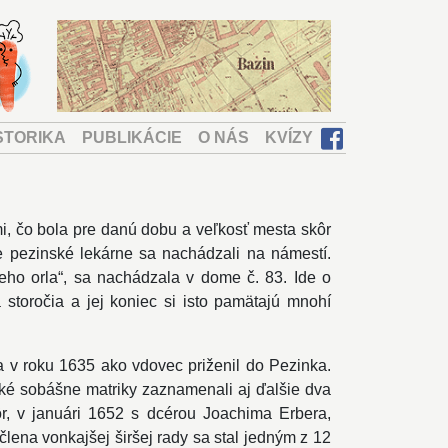
STORIKA
PUBLIKÁCIE
O NÁS
KVÍZY
i, čo bola pre danú dobu a veľkosť mesta skôr
e pezinské lekárne sa nachádzali na námestí.
eho orla“, sa nachádzala v dome č. 83. Ide o
storočia a jej koniec si isto pamätajú mnohí
a v roku 1635 ako vdovec priženil do Pezinka.
ké sobášne matriky zaznamenali aj ďalšie dva
r, v januári 1652 s dcérou Joachima Erbera,
 člena vonkajšej širšej rady sa stal jedným z 12