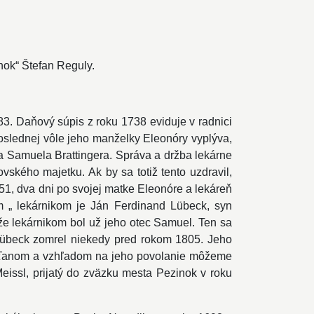
nok“ Štefan Reguly.
 83. Daňový súpis z roku 1738 eviduje v radnici
poslednej vôle jeho manželky Eleonóry vyplýva,
ra Samuela Brattingera. Správa a držba lekárne
kého majetku. Ak by sa totiž tento uzdravil,
51, dva dni po svojej matke Eleonóre a lekáreň
ým „ lekárnikom je Ján Ferdinand Lübeck, syn
e lekárnikom bol už jeho otec Samuel. Ten sa
 Lübeck zomrel niekedy pred rokom 1805. Jeho
ešťanom a vzhľadom na jeho povolanie môžeme
eissl, prijatý do zväzku mesta Pezinok v roku