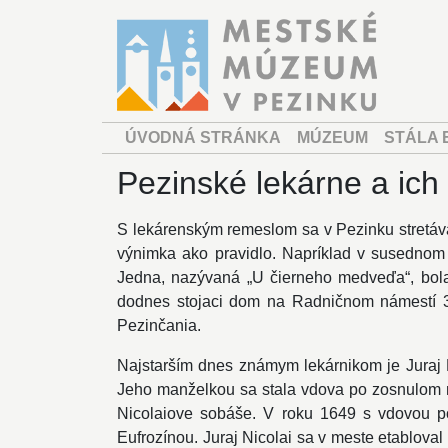
ÚVODNÁ STRÁNKA
MÚZEUM
STÁLA 
Pezinské lekárne a ich 
S lekárenským remeslom sa v Pezinku stretáva
výnimka ako pravidlo. Napríklad v susednom 
Jedna, nazývaná „U čierneho medveďa“, bola 
dodnes stojaci dom na Radničnom námestí 3. 
Pezinčania.
Najstarším dnes známym lekárnikom je Juraj N
Jeho manželkou sa stala vdova po zosnulom m
Nicolaiove sobáše. V roku 1649 s vdovou po
Eufrozínou. Juraj Nicolai sa v meste etabloval 