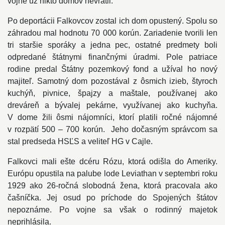
vojne už nikto domov nevrátil.
Po deportácii Falkovcov zostal ich dom opustený. Spolu so
záhradou mal hodnotu 70 000 korún. Zariadenie tvorili len
tri staršie sporáky a jedna pec, ostatné predmety boli
odpredané štátnymi finančnými úradmi. Pole patriace
rodine predal Štátny pozemkový fond a užíval ho nový
majiteľ. Samotný dom pozostával z ôsmich izieb, štyroch
kuchýň, pivnice, špajzy a maštale, používanej ako
dreváreň a bývalej pekárne, využívanej ako kuchyňa.
V dome žili ôsmi nájomníci, ktorí platili ročné nájomné
v rozpätí 500 – 700 korún. Jeho dočasným správcom sa
stal predseda HSĽS a veliteľ HG v Cajle.
Falkovci mali ešte dcéru Rózu, ktorá odišla do Ameriky.
Európu opustila na palube lode Leviathan v septembri roku
1929 ako 26-ročná slobodná žena, ktorá pracovala ako
čašníčka. Jej osud po príchode do Spojených štátov
nepoznáme. Po vojne sa však o rodinný majetok
neprihlásila.