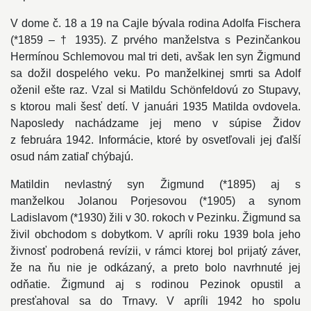
V dome č. 18 a 19 na Cajle bývala rodina Adolfa Fischera
(*1859 – † 1935). Z prvého manželstva s Pezinčankou
Hermínou Schlemovou mal tri deti, avšak len syn Žigmund
sa dožil dospelého veku. Po manželkinej smrti sa Adolf
oženil ešte raz. Vzal si Matildu Schönfeldovú zo Stupavy,
s ktorou mali šesť detí. V januári 1935 Matilda ovdovela.
Naposledy nachádzame jej meno v súpise Židov
z februára 1942. Informácie, ktoré by osvetľovali jej ďalší
osud nám zatiaľ chýbajú.
Matildin nevlastný syn Žigmund (*1895) aj s
manželkou Jolanou Porjesovou (*1905) a synom
Ladislavom (*1930) žili v 30. rokoch v Pezinku. Žigmund sa
živil obchodom s dobytkom. V apríli roku 1939 bola jeho
živnosť podrobená revízii, v rámci ktorej bol prijatý záver,
že na ňu nie je odkázaný, a preto bolo navrhnuté jej
odňatie. Žigmund aj s rodinou Pezinok opustil a
presťahoval sa do Trnavy. V apríli 1942 ho spolu