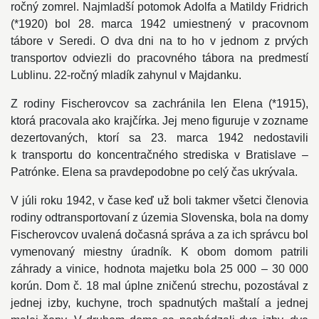
ročný zomrel. Najmladší potomok Adolfa a Matildy Fridrich
(*1920) bol 28. marca 1942 umiestnený v pracovnom
tábore v Seredi. O dva dni na to ho v jednom z prvých
transportov odviezli do pracovného tábora na predmestí
Lublinu. 22-ročný mladík zahynul v Majdanku.
Z rodiny Fischerovcov sa zachránila len Elena (*1915),
ktorá pracovala ako krajčírka. Jej meno figuruje v zozname
dezertovaných, ktorí sa 23. marca 1942 nedostavili
k transportu do koncentračného strediska v Bratislave –
Patrónke. Elena sa pravdepodobne po celý čas ukrývala.
V júli roku 1942, v čase keď už boli takmer všetci členovia
rodiny odtransportovaní z územia Slovenska, bola na domy
Fischerovcov uvalená dočasná správa a za ich správcu bol
vymenovaný miestny úradník. K obom domom patrili
záhrady a vinice, hodnota majetku bola 25 000 – 30 000
korún. Dom č. 18 mal úplne zničenú strechu, pozostával z
jednej izby, kuchyne, troch spadnutých maštalí a jednej