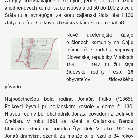
za byty pozostávajúce z kuchyne, jednej až dvoch izieb
a jednej-dvoch komôr sa pohybovala od 50 do 100 zlatých.
Stála tu aj synagóga, za ktorú cajlanskí židia platili 100
zlatých ročne. Celkovo ich súpis v kúrii zaznamenal 58.
Nové ucelenejšie údaje
o členoch komunity na Cajle
máme až z obdobia vojnovej
Slovenskej republiky. V rokoch
1941 – 1942 tu žili štyri
židovské rodiny, resp. 16
obyvateľov židovského
pôvodu.
Najpočetnejšou bola rodina Jonáša Falka (*1865).
Falkovci bývali pri cajlanskom kostole v dome č. 130.
Hlavou rodiny bol obchodník Jonáš, pôvodom z Dolných
Orešian. V roku 1891 sa oženil s Cajlankou Bertou
Blauovou, ktorá mu porodila štyri deti. V roku 1931 sa
Jonáš druhýkrát oženil, za manželku si vzal o 34 rokov