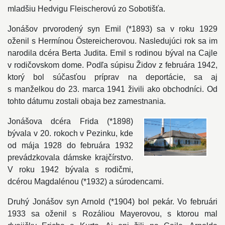
mladšiu Hedvigu Fleischerovú zo Sobotišťa.
Jonášov prvorodený syn Emil (*1893) sa v roku 1929
oženil s Hermínou Östereicherovou. Nasledujúci rok sa im
narodila dcéra Berta Judita. Emil s rodinou býval na Cajle
v rodičovskom dome. Podľa súpisu Židov z februára 1942,
ktorý bol súčasťou príprav na deportácie, sa aj
s manželkou do 23. marca 1941 živili ako obchodníci. Od
tohto dátumu zostali obaja bez zamestnania.
Jonášova dcéra Frida (*1898)
bývala v 20. rokoch v Pezinku, kde
od mája 1928 do februára 1932
prevádzkovala dámske krajčírstvo.
V roku 1942 bývala s rodičmi,
dcérou Magdalénou (*1932) a súrodencami.
Druhý Jonášov syn Arnold (*1904) bol pekár. Vo februári
1933 sa oženil s Rozáliou Mayerovou, s ktorou mal