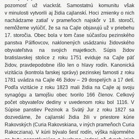
pozornosť už viackrát. Samostatnú komunitu však
v minulosti vytvorili aj židia cajlanskí. Hoci zmienky o nich
nachádzame zatiaľ v prameňoch najskôr v 18. storočí,
nemôžeme vylúčiť, že sa na Cajle objavujú už v priebehu
17. storočia. Obec bola v tom čase súčasťou pezinského
panstva Pálfiovcov, naklonených usádzaniu židovského
obyvateľstva na svojich majetkoch. Súpis židov
bratislavskej stolice z roku 1751 eviduje na Cajle päť
židov, pravdepodobne išlo len o hlavy rodín. Kanonická
vizitácia (kontrola farskej správy) pezinskej farnosti z roku
1781 uvádza na Cajle 46 židov – 29 dospelých a 17 detí.
Podľa vizitácie z roku 1823 mali židia na Cajle aj svoju
synagógu a tamojšiu obec tvorilo 166 členov. Celkový
počet obyvateľov dediny v uvedenom roku bol 1116. V
Súpise panstiev Pezinok a Svätý Jur z roku 1827 sa
dozvedáme, že cajlanskí židia žili v priestore kúrie
Rakovských (Curia Rakovskiana, v iných prameňoch Curia
Rakocziana). V kúrii bývalo šesť rodín, výška nájomného