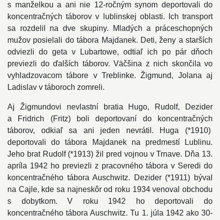
s manželkou a ani nie 12-ročným synom deportovali do
koncentračných táborov v lublinskej oblasti. Ich transport
sa rozdelil na dve skupiny. Mladých a práceschopných
mužov posielali do tábora Majdanek. Deti, ženy a starších
odviezli do geta v Lubartowe, odtiaľ ich po pár dňoch
previezli do ďalších táborov. Väčšina z nich skončila vo
vyhladzovacom tábore v Treblinke. Žigmund, Jolana aj
Ladislav v táboroch zomreli.
Aj Žigmundovi nevlastní bratia Hugo, Rudolf, Dezider
a Fridrich (Fritz) boli deportovaní do koncentračných
táborov, odkiaľ sa ani jeden nevrátil. Huga (*1910)
deportovali do tábora Majdanek na predmestí Lublinu.
Jeho brat Rudolf (*1913) žil pred vojnou v Trnave. Dňa 13.
apríla 1942 ho previezli z pracovného tábora v Seredi do
koncentračného tábora Auschwitz. Dezider (*1911) býval
na Cajle, kde sa najneskôr od roku 1934 venoval obchodu
s dobytkom. V roku 1942 ho deportovali do
koncentračného tábora Auschwitz. Tu 1. júla 1942 ako 30-