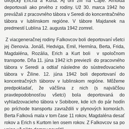
dvojičky Ericha a Kurta. Aj oni žili na Cajle. Arnolda
deportovali ako prvého z rodiny. Už 30. marca 1942 ho
prevážali z pracovného tábora v Seredi do koncentračného
tábora v lublinskom regióne. V tábore Majdanek na
predmestí Lublina 12. augusta 1942 zomrel.
Z viacgeneračnej rodiny Falkovcov boli deportovaní všetci
jej členovia. Jonáš, Hedviga, Emil, Hermína, Berta, Frida,
Magdaléna, Rozália, Erich a Kurt boli v spoločnom
transporte. Dňa 11. júna 1942 ich previezli do pracovného
tábora v Seredi a odtiaľ následne do sústreďovacieho
tábora v Žiline. 12. júna 1942 boli deportovaní do
koncentračných táborov v lublinskom regióne. Môžeme
predpokladať, že väčšina z nich (s najväčšou
pravdepodobnosťou všetci) bola deportovaná do
vyhladzovacieho tábora v Sobibore, kde ich do pár hodín
po príchode transportu zavraždili v plynových komorách.
Berta Falková mala v tom čase 11 rokov, Magdaléna desať
rokov a Erich s Kurtom len osem rokov. Z Falkovcov sa po