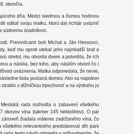
8. storočia.
dzajúceho dňa. Medzi siedmou a ôsmou hodinou
 odtiaľ svoju matku, ktorú dal richtár uväzniť
vi a súdnemu úradníkovi.
tí. Previnilcami boli Michal a Ján Hessovci,
y, keď mu oproti utekal jeho najmladší brat a
 stretol, mu otvorila dvere a potvrdila, že ich
vu a násilia, bez toho, aby násilím otvoril čo i
na dôvod uväznenia. Matka odpovedala, že nevie,
 a následne bola poslaná domov. Ako sa napokon
atilo s dlžníčkou trpezlivosť a na výstrahu ju
. Mestská rada rozhodla o zabavení všetkého
7 okovov vína (takmer 145 hektolitrov). O pár
 zároveň žiadala vrátenie zadržaného vína, čo
 všetkého relevantného predstavoval dlh pani
ká rada tento návrh odmietla s odôvodnením, že