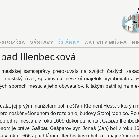
EXPOZÍCIA
VÝSTAVY
ČLÁNKY
AKTIVITY MÚZEA
HI
rípad Illenbecková
 mestskej samosprávy prerokúvala na svojich častých zasad
adil mestský život, spravovala mestský majetok, vyrubovala a
ch sporoch mesta a jeho obyvateľov. K takým patril aj na ni
ydatá, jej prvým manželom bol mešťan Klement Hess, s ktorým m
iestore neskôr včlenenom do rozsiahlej budovy Starej radnice. 
predný mešťan, v roku 1609 dokonca richtár, Gašpar Illenbeck. 
enom je práve Gašpar. Gašparov syn Jonáš (Ján) bol v roku 16
v roku 1666 aj richtárom. Illenbeckovci boli o.i. majiteľmi domu