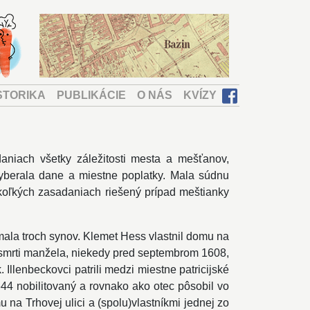
STORIKA
PUBLIKÁCIE
O NÁS
KVÍZY
aniach všetky záležitosti mesta a mešťanov,
 vyberala dane a miestne poplatky. Mala súdnu
ekoľkých zasadaniach riešený prípad meštianky
ala troch synov. Klemet Hess vlastnil domu na
Po smrti manžela, niekedy pred septembrom 1608,
Illenbeckovci patrili medzi miestne patricijské
44 nobilitovaný a rovnako ako otec pôsobil vo
 na Trhovej ulici a (spolu)vlastníkmi jednej zo