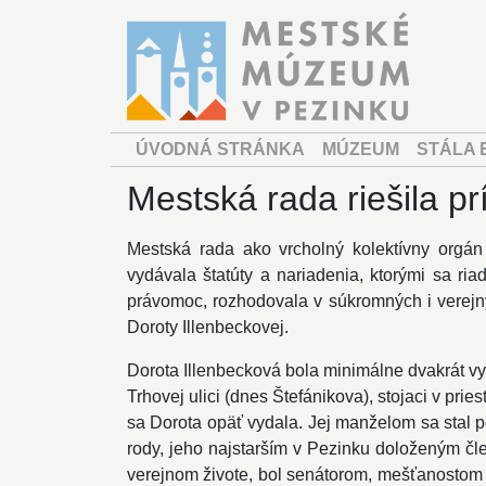
ÚVODNÁ STRÁNKA
MÚZEUM
STÁLA 
Mestská rada riešila p
Mestská rada ako vrcholný kolektívny orgán
vydávala štatúty a nariadenia, ktorými sa ri
právomoc, rozhodovala v súkromných i verejný
Doroty Illenbeckovej.
Dorota Illenbecková bola minimálne dvakrát v
Trhovej ulici (dnes Štefánikova), stojaci v pr
sa Dorota opäť vydala. Jej manželom sa stal po
rody, jeho najstarším v Pezinku doloženým čl
verejnom živote, bol senátorom, mešťanostom a 