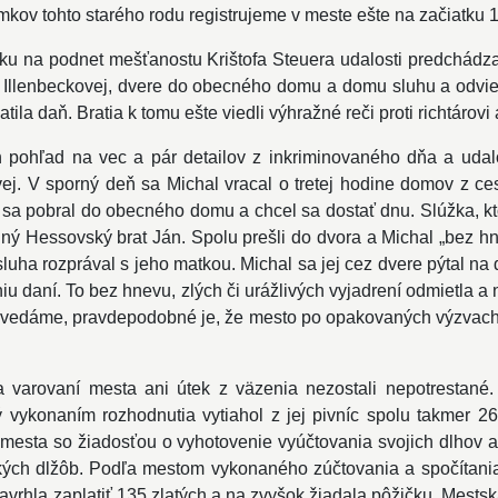
mkov tohto starého rodu registrujeme v meste ešte na začiatku 1
inku na podnet mešťanostu Krištofa Steuera udalosti predchá
y Illenbeckovej, dvere do obecného domu a domu sluhu a odviedli
ila daň. Bratia k tomu ešte viedli výhražné reči proti richtáro
 pohľad na vec a pár detailov z inkriminovaného dňa a udalos
j. V sporný deň sa Michal vracal o tretej hodine domov z cest
sa pobral do obecného domu a chcel sa dostať dnu. Slúžka, ktorú
dný Hessovský brat Ján. Spolu prešli do dvora a Michal „bez hne
 sluha rozprával s jeho matkou. Michal sa jej cez dvere pýtal 
eniu daní. To bez hnevu, zlých či urážlivých vyjadrení odmietla
zvedáme, pravdepodobné je, že mesto po opakovaných výzvach str
a varovaní mesta ani útek z väzenia nezostali nepotrestané
ý vykonaním rozhodnutia vytiahol z jej pivníc spolu takmer 26
 mesta so žiadosťou o vyhotovenie vyúčtovania svojich dlhov a
kých dlžôb. Podľa mestom vykonaného zúčtovania a spočítania
navrhla zaplatiť 135 zlatých a na zvyšok žiadala pôžičku. Mests