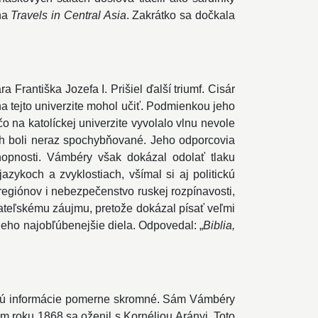
iha
Travels in Central Asia
. Zakrátko sa dočkala
Františka Jozefa I. Prišiel ďalší triumf. Cisár
a tejto univerzite mohol učiť. Podmienkou jeho
čo na katolíckej univerzite vyvolalo vlnu nevole
h boli neraz spochybňované. Jeho odporcovia
hopnosti. Vámbéry však dokázal odolať tlaku
azykoch a zvyklostiach, všímal si aj politickú
regiónov i nebezpečenstvo ruskej rozpínavosti,
tateľskému záujmu, pretože dokázal písať veľmi
jeho najobľúbenejšie diela. Odpovedal: „
Biblia,
 sú informácie pomerne skromné. Sám Vámbéry
om roku 1868 sa oženil s Kornéliou Arányi. Toto