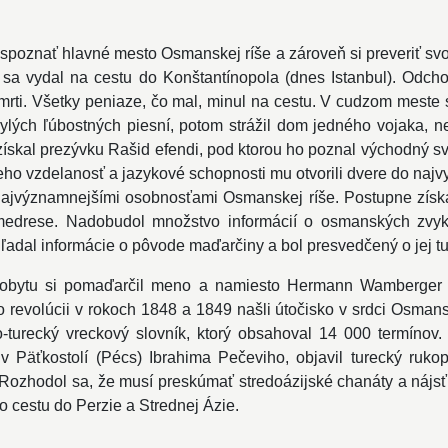
 spoznať hlavné mesto Osmanskej ríše a zároveň si preveriť svo
7 sa vydal na cestu do Konštantínopola (dnes Istanbul). Odch
rti. Všetky peniaze, čo mal, minul na cestu. V cudzom meste s
ylých ľúbostných piesní, potom strážil dom jedného vojaka, 
skal prezývku Rašid efendi, pod ktorou ho poznal východný svet.
ho vzdelanosť a jazykové schopnosti mu otvorili dvere do najvy
 s najvýznamnejšími osobnosťami Osmanskej ríše. Postupne z
medrese. Nadobudol množstvo informácií o osmanských zvyko
hľadal informácie o pôvode maďarčiny a bol presvedčený o jej t
ho pobytu si pomaďarčil meno a namiesto Hermann Wamberger
 revolúcii v rokoch 1848 a 1849 našli útočisko v srdci Osmansk
-turecký vreckový slovník, ktorý obsahoval 14 000 termínov. 
Päťkostolí (Pécs) Ibrahima Pečeviho, objavil turecký rukopi
Rozhodol sa, že musí preskúmať stredoázijské chanáty a nájs
 cestu do Perzie a Strednej Ázie.