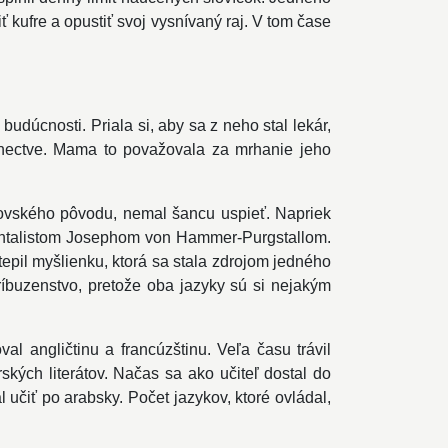
ť kufre a opustiť svoj vysnívaný raj. V tom čase
udúcnosti. Priala si, aby sa z neho stal lekár,
anectve. Mama to považovala za mrhanie jeho
ovského pôvodu, nemal šancu uspieť. Napriek
rientalistom Josephom von Hammer-Purgstallom.
tepil myšlienku, ktorá sa stala zdrojom jedného
ríbuzenstvo, pretože oba jazyky sú si nejakým
al angličtinu a francúzštinu. Veľa času trávil
kých literátov. Načas sa ako učiteľ dostal do
čiť po arabsky. Počet jazykov, ktoré ovládal,