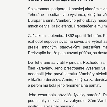
So skromnou podporou Uhorskej akadémie vied sa
Teheráne u sultánovho vyslanca, ktorý ho vš
Európana smrť. Vámbéryho jeho obavy neodradi
mních derviš Rašid efendi. Preoblečenie mu m
Začiatkom septembra 1862 opustil Teherán. P
rozhodol nepocestovať na sever, ale vybral sa
prešiel mnohými starovekými perzskými mes
Prekvapilo ho, že po putovaní púšťou, sa dos
Do Teheránu sa vrátil v januári. Rozhodol sa, 
člen karavány. Jeho prestrojenie vyzeralo ve
neodhalil jeho pravú identitu. Vámbéry niekoľ
v kláštore dervišov. Armin, ktorý sa za dervi
a perom mu bola jeho fenomenálna pamäť.
Jeho cesta bola obzvlášť fyzicky náročná. P
podmienky nezvládlo a zahynulo. Sám Vámbéry
postroju, aby z nej nespadol.