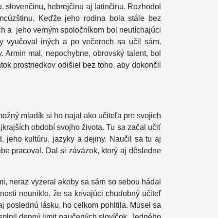
, slovenčinu, hebrejčinu aj latinčinu. Rozhodol
ncúzštinu. Keďže jeho rodina bola stále bez
kách a jeho verným spoločníkom bol neutíchajúci
iny vyučoval iných a po večeroch sa učil sám.
. Armin mal, nepochybne, obrovský talent, bol
tok prostriedkov odišiel bez toho, aby dokončil
ožný mladík si ho najal ako učiteľa pre svojich
krajších období svojho života. Tu sa začal učiť
 jeho kultúru, jazyky a dejiny. Naučil sa tu aj
be pracoval. Dal si záväzok, ktorý aj dôsledne
kmi, neraz vyzeral akoby sa sám so sebou hádal
sti neuniklo, že sa krívajúci chudobný učiteľ
 aj poslednú lásku, ho celkom pohltila. Musel sa
 splnil denný limit naučených slovíčok. Jedného