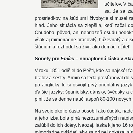
učiteľov. V č
sa, že sa za
prostriedkov, na štúdium i živobytie si musel 
hlad. Jeho situácia sa zlepšila, keď začal d
Chudoba, pôvod, ani nepriazeň osudu nedokáza
však aj mimoriadne pracovitý, húževnatý a disc
štúdium a rozhodol sa živiť ako domáci učiteľ.
Sonety pre
Emíliu
– nenaplnená láska v Sl
V roku 1851 odišiel do Pešti, kde sa najskôr ť
bratov a sestry. Armin sa teda presťahoval do 
po anglicky, tu si osvojil prvý orientálny jaz
ďalšie jazyky: španielsky, dánsky, švédsky a 
plnil, že sa denne naučí aspoň 80-100 nových s
Na svoje okolie často pôsobil ako čudák, nadc
a jeho izba bola plná nezrozumiteľných nápis
zaľúbil do ich dcéry. Naozaj, láska k jeho 16 r
mimoriadne ovládať, aby sa pri nej dokázal sús