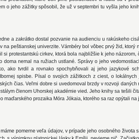
em o jeho zážitky spôsobil, že už v septembri tu vyšla jeho kn
ne a zakrátko dostal pozvanie na audienciu u rakúskeho cisára 
na peštianskej univerzite. Vámbéry bol vôbec prvý žid, ktorý n
l si protestantskú cirkev, ktorá bola najbližšie k jeho názorom, 
vo doma nemal na ružiach ustlané. Správy o jeho vedomostiac
eko, ako tvrdil a rovnako spochybňovali aj jeho jazykové sc
ornej spisbe. Písal o svojich zážitkoch z ciest, o lokálnych j
ntských čias. Veľmi dobre si uvedomoval brzdy v rozvoji daných 
 stálym členom Uhorskej akadémie vied. Jeho knihy sa tešili či
o maďarského prozaika Móra Jókaia, ktorého sa raz opýtali na 
 máme pomerne veľa údajov, v prípade jeho osobného života
h, s výnimkou platonickej lásky k Emílii, nevieme nič. Začiatk