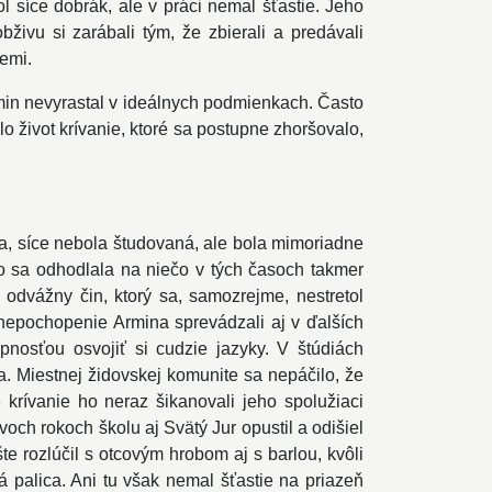
 síce dobrák, ale v práci nemal šťastie. Jeho
živu si zarábali tým, že zbierali a predávali
zemi.
rmin nevyrastal v ideálnych podmienkach. Často
o život krívanie, ktoré sa postupne zhoršovalo,
, síce nebola študovaná, ale bola mimoriadne
to sa odhodlala na niečo v tých časoch takmer
 odvážny čin, ktorý sa, samozrejme, nestretol
nepochopenie Armina sprevádzali aj v ďalších
nosťou osvojiť si cudzie jazyky. V štúdiách
. Miestnej židovskej komunite sa nepáčilo, že
 krívanie ho neraz šikanovali jeho spolužiaci
dvoch rokoch školu aj Svätý Jur opustil a odišiel
te rozlúčil s otcovým hrobom aj s barlou, kvôli
á palica. Ani tu však nemal šťastie na priazeň