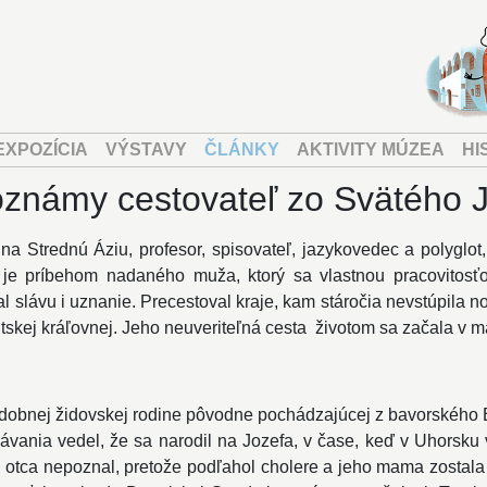
EXPOZÍCIA
VÝSTAVY
ČLÁNKY
AKTIVITY MÚZEA
HI
známy cestovateľ zo Svätého 
na Strednú Áziu, profesor, spisovateľ, jazykovedec a polyglot,
 je príbehom nadaného muža, ktorý sa vlastnou pracovitos
l slávu i uznanie. Precestoval kraje, kam stáročia nevstúpila 
itskej kráľovnej. Jeho neuveriteľná cesta životom sa začala v
dobnej židovskej rodine pôvodne pochádzajúcej z bavorského
ania vedel, že sa narodil na Jozefa, v čase, keď v Uhorsku 
o otca nepoznal, pretože podľahol cholere a jeho mama zosta