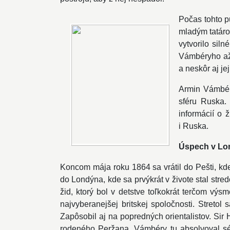
Počas tohto p
mladým tatáro
vytvorilo sil
Vámbéryho až 
a neskôr aj jej
Armin Vámbéry
sféru Ruska.
informácií o ž
i Ruska.
Úspech v Lo
Koncom mája roku 1864 sa vrátil do Pešti, kd
do Londýna, kde sa prvýkrát v živote stal str
žid, ktorý bol v detstve toľkokrát terčom výs
najvyberanejšej britskej spoločnosti. Streto
Zapôsobil aj na popredných orientalistov. Sir 
rodeného Peržana. Vámbéry tu absolvoval sér