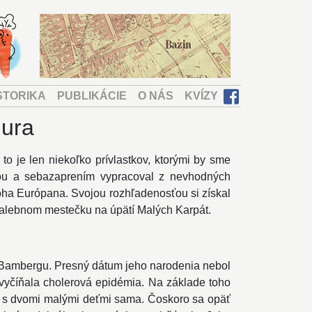
STORIKA
PUBLIKÁCIE
O NÁS
KVÍZY
Jura
 to je len niekoľko prívlastkov, ktorými by sme
ťou a sebazaprením vypracoval z nevhodných
noha Európana. Svojou rozhľadenosťou si získal
 malebnom mestečku na úpätí Malých Karpát.
 Bambergu. Presný dátum jeho narodenia nebol
vyčíňala cholerová epidémia. Na základe toho
la s dvomi malými deťmi sama. Čoskoro sa opäť