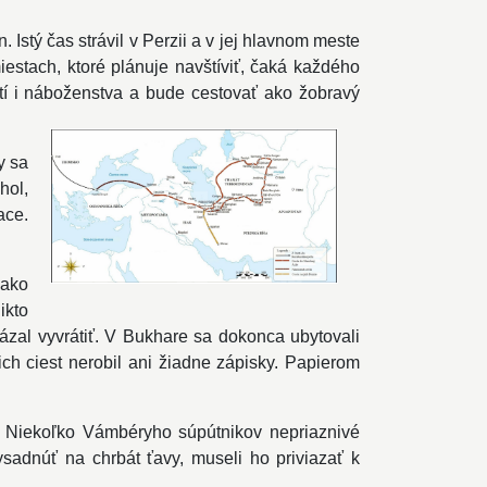
Istý čas strávil v Perzii a v jej hlavnom meste
stach, ktoré plánuje navštíviť, čaká každého
stí i náboženstva a bude cestovať ako žobravý
y sa
hol,
ace.
 ako
ikto
kázal vyvrátiť. V Bukhare sa dokonca ubytovali
ich ciest nerobil ani žiadne zápisky. Papierom
y. Niekoľko Vámbéryho súpútnikov nepriaznivé
sadnúť na chrbát ťavy, museli ho priviazať k