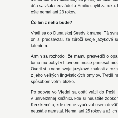
dňa sa však neovládol a Emíliu chytil za ruku. 
ešte nemal ani 23 rokov.
Čo len z neho bude?
Vrátil sa do Dunajskej Stredy k mame. Tá syna 
on si predsavzal, že zúročí svoje jazykové
talentom.
Armin sa rozhodol, že mamu presvedčí o opa
tomu mu pobyt v hlavnom meste priniesol nieč
Overil si u neho svoje jazykové znalosti a roz
z jeho veľkých lingvistických omylov. Tvrdil
spôsobom veľmi blízke.
Po pobyte vo Viedni sa opäť vrátil do Pešti, 
v univerzitnej knižnici, kde si neustále zdo
Kecskemétu, kde denne vyučoval osem-deväť ho
neustále narastal. Nemal ani 25 rokov a už ich