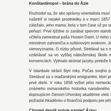
Konštantínopol – brána do Ázie
Rozhodol sa, že ako správny orientalista musí
našetriť si nejaké prostriedky a v marci 185
záležalo, jeho mama, bola v tom čase už po sm
peňazí. Prvé týždne si zarábal spevom starob
učiteľa zamestnal paša Husein Daim. U neho zí
ministrom zahraničia a sultánovým svokrom. Je
vierovyznanie, či nízky pôvod. Stretával sa
vzdelávať sa vo vyššej náboženskej škole 
konvenciách. Vytrvalo skúmal jazyky, pretože 
V Istanbule strávil štyri roky. Počas svoj
Stretával sa s maďarskými emigrantmi, ktorí po
prvé dielo. V roku 1858 vyšiel jeho nemecko
známeho osmanského historika narodeného v 
dopisujúcim členom Uhorskej akadémie vied. 
požiadal Akadémiu o finančnú podporu pre jeho
Chromý derviš putuje naprieč Áziou