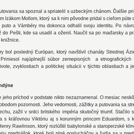
utovania sa spoznal a spriatelil s uzbeckým chánom. Ďalšie pr
m Izákom Mollom, ktorý sa k nim pôvodne pridal s cieľom pút
né puto a Vámbéry mu dokonca odhalil svoju identitu. Po návr
do Pešti, kde sa usadil a oženil. Naučil sa po maďarsky a p
 knižnice.
 bol posledný Európan, ktorý navštívil chanáty Strednej Áz
 Priniesol najúplnejší súbor zemepisných a etnografických
ivote, zvyklostiach a politickej situácii v týchto oblastiach a
ndýne
e jeho príchod v podstate nikto nezaznamenal. O mesiac neskôr
edobodom pozornosti. Jeho vedomosti, zážitky a putovania sa st
mechu, zažil v srdci britského impéria skutočný triumf. Stačilo
l sa s kráľovnou Viktóriu aj s korunným princom Eduardom, s 
Henry Rawlinson, ktorý rozlúštil babylonské a staroperzské kli
iu prednášok, ktoré boli plné poslucháčov a ľudia sa v predn