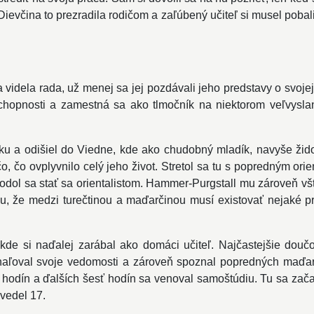
Dievčina to prezradila rodičom a zaľúbený učiteľ si musel pobali
videla rada, už menej sa jej pozdávali jeho predstavy o svojej b
 schopnosti a zamestná sa ako tlmočník na niektorom veľvysl
ku a odišiel do Viedne, kde ako chudobný mladík, navyše žid
o, čo ovplyvnilo celý jeho život. Stretol sa tu s popredným o
hodol sa stať sa orientalistom. Hammer-Purgstall mu zároveň vš
 mu, že medzi turečtinou a maďarčinou musí existovať nejaké p
kde si naďalej zarábal ako domáci učiteľ. Najčastejšie doučov
konaľoval svoje vedomosti a zároveň spoznal popredných maďars
dín a ďalších šesť hodín sa venoval samoštúdiu. Tu sa začal u
 vedel 17.