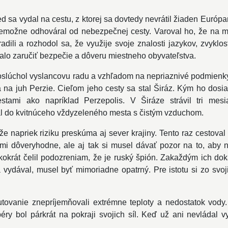
 vydal na cestu, z ktorej sa dovtedy nevrátil žiaden Európan. 
emožne odhováral od nebezpečnej cesty. Varoval ho, že na mie
li a rozhodol sa, že využije svoje znalosti jazykov, zvyklo
alo zaručiť bezpečie a dôveru miestneho obyvateľstva.
oslúchol vyslancovu radu a vzhľadom na nepriaznivé podmienk
 na juh Perzie. Cieľom jeho cesty sa stal Širáz. Kým ho dosia
tami ako napríklad Perzepolis. V Širáze strávil tri mesi
tal do kvitnúceho vždyzeleného mesta s čistým vzduchom.
že napriek riziku preskúma aj sever krajiny. Tento raz cestoval
ľmi dôveryhodne, ale aj tak si musel dávať pozor na to, aby n
kokrát čelil podozreniam, že je ruský špión. Zakaždým ich do
ša vydával, musel byť mimoriadne opatrný. Pre istotu si zo svoj
utovanie znepríjemňovali extrémne teploty a nedostatok vod
 bol párkrát na pokraji svojich síl. Keď už ani nevládal vy