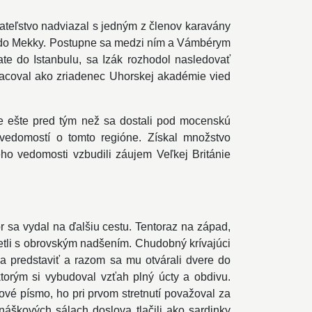
iateľstvo nadviazal s jedným z členov karavány
e do Mekky. Postupne sa medzi ním a Vámbérym
ate do Istanbulu, sa Izák rozhodol nasledovať
racoval ako zriadenec Uhorskej akadémie vied
ie ešte pred tým než sa dostali pod mocenskú
 vedomostí o tomto regióne. Získal množstvo
 jeho vedomosti vzbudili záujem Veľkej Británie
 sa vydal na ďalšiu cestu. Tentoraz na západ,
retli s obrovským nadšením. Chudobný krívajúci
 sa predstaviť a razom sa mu otvárali dvere do
ktorým si vybudoval vzťah plný úcty a obdivu.
nové písmo, ho pri prvom stretnutí považoval za
áškových sálach doslova tlačili ako sardinky