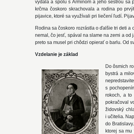
vydala a spolu s Arminom a jeho sestrou sa p
krčma čoskoro skrachovala a rodina po prvýkr
pijavice, ktoré sa využívali pri liečení ľudí. Pi
Rodina sa čoskoro rozrástla o ďalšie tri deti
nemal, čo jesť, spával na slame na zemi a od j
preto sa musel pri chôdzi opierať o barlu. Od 
Vzdelanie je základ
Do ôsmich ro
bystrá a mil
nepredstavit
s pochopením
rokoch, a to
pokračoval v
židovský chl
i učitelia. N
do Bratislavy
ktorej sa mu 