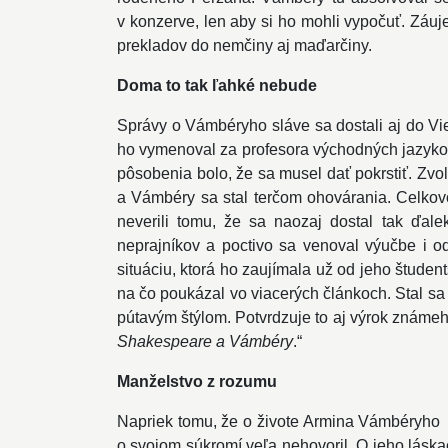
v konzerve, len aby si ho mohli vypočuť. Záuj
prekladov do nemčiny aj maďarčiny.
Doma to tak ľahké nebude
Správy o Vámbéryho sláve sa dostali aj do Vied
ho vymenoval za profesora východných jazykov 
pôsobenia bolo, že sa musel dať pokrstiť. Zvoli
a Vámbéry sa stal terčom ohovárania. Celko
neverili tomu, že sa naozaj dostal tak ďal
neprajníkov a poctivo sa venoval výučbe i odb
situáciu, ktorá ho zaujímala už od jeho štude
na čo poukázal vo viacerých článkoch. Stal sa
pútavým štýlom. Potvrdzuje to aj výrok známeh
Shakespeare a Vámbéry
.“
Manželstvo z rozumu
Napriek tomu, že o živote Armina Vámbéryho
o svojom súkromí veľa nehovoril. O jeho láskac