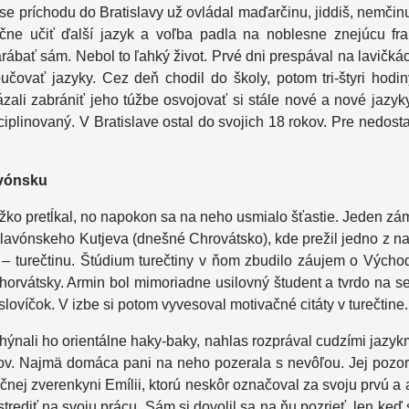
ase príchodu do Bratislavy už ovládal maďarčinu, jiddiš, nemčinu
čne učiť ďalší jazyk a voľba padla na noblesne znejúcu fra
zarábať sám. Nebol to ľahký život. Prvé dni prespával na lavič
oučovať jazyky. Cez deň chodil do školy, potom tri-štyri hod
li zabrániť jeho túžbe osvojovať si stále nové a nové jazyky
iplinovaný. V Bratislave ostal do svojich 18 rokov. Pre nedosta
avónsku
ažko pretĺkal, no napokon sa na neho usmialo šťastie. Jeden zám
slavónskeho Kutjeva (dnešné Chrovátsko), kde prežil jedno z naj
yk – turečtinu. Štúdium turečtiny v ňom zbudilo záujem o Východ,
chorvátsky. Armin bol mimoriadne usilovný študent a tvrdo na se
lovíčok. V izbe si potom vyvesoval motivačné citáty v turečtine.
hýnali ho orientálne haky-baky, nahlas rozprával cudzími jazy
ov. Najmä domáca pani na neho pozerala s nevôľou. Jej pozorno
očnej zverenkyni Emílii, ktorú neskôr označoval za svoju prvú a
trediť na svoju prácu. Sám si dovolil sa na ňu pozrieť, len keď