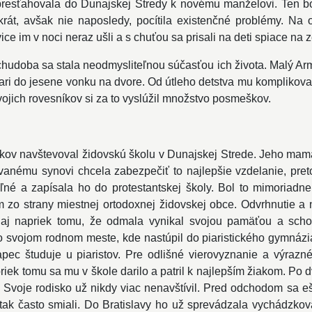
resťahovala do Dunajskej Stredy k novému manželovi. Ten bol
át, avšak nie naposledy, pocítila existenčné problémy. Na ob
javice im v noci neraz ušli a s chuťou sa prisali na deti spiace na 
 a chudoba sa stala neodmysliteľnou súčasťou ich života. Malý A
ari do jesene vonku na dvore. Od útleho detstva mu komplikoval
svojich rovesníkov si za to vyslúžil množstvo posmeškov.
kov navštevoval židovskú školu v Dunajskej Strede. Jeho mama
ovanému synovi chcela zabezpečiť to najlepšie vzdelanie, pre
eľné a zapísala ho do protestantskej školy. Bol to mimoriadne
 zo strany miestnej ortodoxnej židovskej obce. Odvrhnutie a 
 aj napriek tomu, že odmala vynikal svojou pamäťou a schop
o svojom rodnom meste, kde nastúpil do piaristického gymnázia
apec študuje u piaristov. Pre odlišné vierovyznanie a výrazné
apriek tomu sa mu v škole darilo a patril k najlepším žiakom. Po 
. Svoje rodisko už nikdy viac nenavštívil. Pred odchodom sa eš
tak často smiali. Do Bratislavy ho už sprevádzala vychádzkov