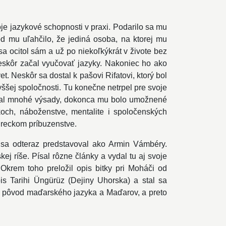
je jazykové schopnosti v praxi. Podarilo sa mu
od mu uľahčilo, že jediná osoba, na ktorej mu
a ocitol sám a už po niekoľkýkrát v živote bez
neskôr začal vyučovať jazyky. Nakoniec ho ako
 Neskôr sa dostal k pašovi Rifatovi, ktorý bol
ššej spoločnosti. Tu konečne netrpel pre svoje
ískal mnohé výsady, dokonca mu bolo umožnené
ch, náboženstve, mentalite i spoločenských
ureckom príbuzenstve.
 sa odteraz predstavoval ako Armin Vámbéry.
ej ríše. Písal rôzne články a vydal tu aj svoje
Okrem toho preložil opis bitky pri Moháči od
s Tarihi Üngürüz (Dejiny Uhorska) a stal sa
ť pôvod maďarského jazyka a Maďarov, a preto