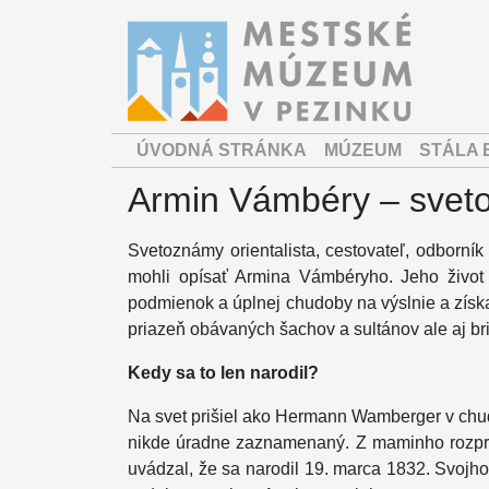
ÚVODNÁ STRÁNKA
MÚZEUM
STÁLA 
Armin Vámbéry – sveto
Svetoznámy orientalista, cestovateľ, odborník 
mohli opísať Armina Vámbéryho. Jeho život
podmienok a úplnej chudoby na výslnie a získa
priazeň obávaných šachov a sultánov ale aj br
Kedy sa to len narodil?
Na svet prišiel ako Hermann Wamberger v chu
nikde úradne zaznamenaný. Z maminho rozpráv
uvádzal, že sa narodil 19. marca 1832. Svojh