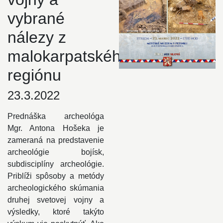
vybrané
nálezy z
malokarpatského
regiónu
23.3.2022
Prednáška archeológa
Mgr. Antona Hošeka je
zameraná na predstavenie
archeológie bojísk,
subdisciplíny archeológie.
Priblíži spôsoby a metódy
archeologického skúmania
druhej svetovej vojny a
výsledky, ktoré takýto